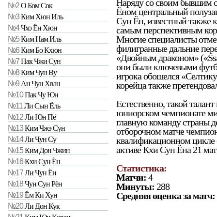
Наряду со своим бывшим 
№2
О Бом Сок
Ёном центральный полуза
№3
Ким Хюн Иль
Сун Ён, известный также к
№4
Чхо Ён Хюн
самым перспективным кор
Многие специалисты отмеч
№5
Ким Нам Иль
филигранные дальние перед
№6
Ким Бо Кхюн
«Двойным драконом» («Ssa
№7
Пак Чжи Сун
они были ключевыми футбо
№8
Ким Чун Ву
игрока обошелся «Селтику»
№9
Ан Чун Хван
корейца также претендова
№10
Пак Чу Юн
Естественно, такой талант 
№11
Ли Сын Ёль
юниорском чемпионате мир
№12
Ли Юн Пё
главную команду страны де
№13
Ким Чжэ Сун
отборочном матче чемпион
квалификационном цикле сы
№14
Ли Чун Су
активе Кхи Сун Ёна 21 матч
№15
Ким Дон Чжин
№16
Кхи Сун Ён
Статистика:
№17
Ли Чун Ён
Матчи:
4
№18
Чун Сун Рён
Минуты:
288
Средняя оценка за матч:
№19
Ём Ки Хун
№20
Ли Дон Кук