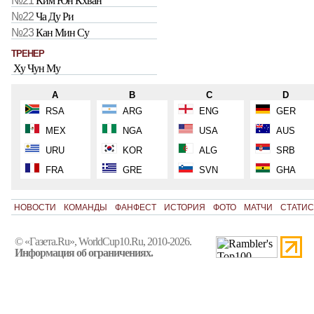
№21
Ким Юн Кхван
№22
Ча Ду Ри
№23
Кан Мин Су
ТРЕНЕР
Ху Чун Му
A
B
C
D
RSA
ARG
ENG
GER
MEX
NGA
USA
AUS
URU
KOR
ALG
SRB
FRA
GRE
SVN
GHA
НОВОСТИ
КОМАНДЫ
ФАНФЕСТ
ИСТОРИЯ
ФОТО
МАТЧИ
СТАТИС
© «Газета.Ru», WorldCup10.Ru, 2010-2026.
Информация об ограничениях.