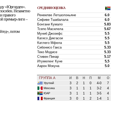
нду «Юргорден».
СРЕДНЯЯ ОЦЕНКА
способен. Незаметно
ии правого
Ренеилве Летшолоньяне
6.0
ой премьер-лиги –
Сифиве Тшабалала
6.0
Бонгани Кумало
5.83
Тсепо Масилела
5.67
йтед», потом
Муниб Джозефс
5.5
Кагисо Дикгасои
5.5
Катлего Мфела
5.5
Сибонисо Гакса
5.33
Теко Модисе
5.33
Стивен Пинар
5.17
Итумеленг Куне
5,5
Аарон Мокуна
5.0
ГРУППА A
И
В
Н
П
М
О
3
2
1
0
4-0
7
Уругвай
3
1
1
1
3-2
4
Мексика
3
1
1
1
3-5
4
ЮАР
3
0
1
2
1-4
1
Франция