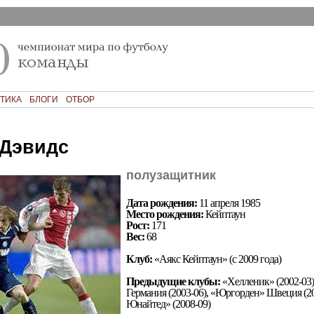
ТИКА
БЛОГИ
ОТБОР
Дэвидс
полузащитник
Дата рождения:
11 апреля 1985
Место рождения:
Кейптаун
Рост:
171
Вес:
68
Клуб:
«Аякс Кейптаун» (с 2009 года)
Предыдущие клубы:
«Хелленик» (2002-03
Германия (2003-06), «Юргорден» Швеция (20
Юнайтед» (2008-09)