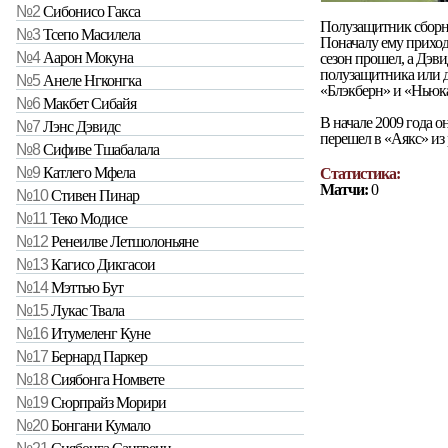
№2
Сибонисо Гакса
Полузащитник сборн
№3
Тсепо Масилела
Поначалу ему приходи
№4
Аарон Мокуна
сезон прошел, а Дэви
полузащитника или д
№5
Анеле Нгконгка
«Блэкберн» и «Ньюкас
№6
Макбет Сибайя
В начале 2009 года 
№7
Лэнс Дэвидс
перешел в «Аякс» из
№8
Сифиве Тшабалала
№9
Катлего Мфела
Статистика:
Матчи:
0
№10
Стивен Пинар
№11
Теко Модисе
№12
Ренеилве Летшолоньяне
№13
Кагисо Дикгасои
№14
Мэттью Бут
№15
Лукас Твала
№16
Итумеленг Куне
№17
Бернард Паркер
№18
Сиябонга Номвете
№19
Сюрпрайз Морири
№20
Бонгани Кумало