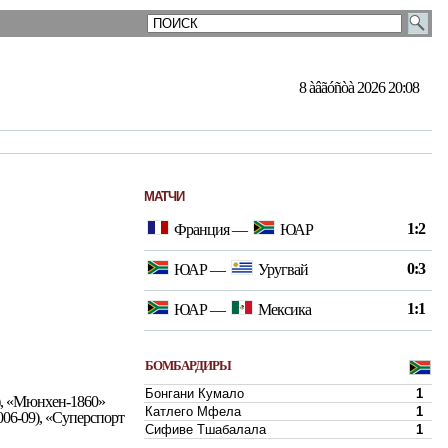
8 àâãóñòà 2026 20:08
МАТЧИ
1:2
Франция
—
ЮАР
0:3
ЮАР
—
Уругвай
1:1
ЮАР
—
Мексика
БОМБАРДИРЫ
Бонгани Кумало
1
), «Мюнхен-1860»
Катлего Мфела
1
06-09), «Суперспорт
Сифиве Тшабалала
1