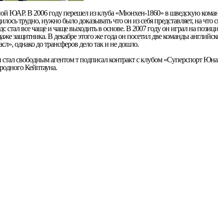
ой ЮАР. В 2006 году перешел из клуба «Мюнхен-1860» в шведскую кома
лось трудно, нужно было доказывать что он из себя представляет, на что 
дс стал все чаще и чаще выходить в основе. В 2007 году он играл на позиц
аже защитника. В декабре этого же года он посетил две команды английск
л», однако до трансферов дело так и не дошло.
он стал свободным агентом т подписал контракт с клубом «Суперспорт Юна
 родного Кейптауна.