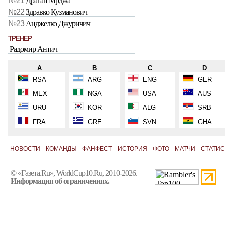
№21
Драган Мрджа
№22
Здравко Кузманович
№23
Анджелко Джуричич
ТРЕНЕР
Радомир Антич
A
B
C
D
RSA
ARG
ENG
GER
MEX
NGA
USA
AUS
URU
KOR
ALG
SRB
FRA
GRE
SVN
GHA
НОВОСТИ
КОМАНДЫ
ФАНФЕСТ
ИСТОРИЯ
ФОТО
МАТЧИ
СТАТИС
© «Газета.Ru», WorldCup10.Ru, 2010-2026.
Информация об ограничениях.