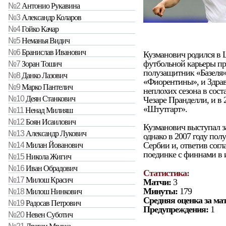
№2
Антонио Рукавина
№3
Александр Коларов
№4
Гойко Качар
№5
Неманья Видич
№6
Бранислав Иванович
Кузманович родился в
футбольной карьеры пр
№7
Зоран Тошич
полузащитник «Базеля»
№8
Данко Лазович
«Фиорентины», и Здрав
№9
Марко Пантелич
неплохих сезона в сос
№10
Деян Станкович
Чезаре Пранделли, и в 
«Штутгарт».
№11
Ненад Милияш
№12
Боян Исаилович
Кузманович выступал 
№13
Александр Лукович
однако в 2007 году по
Сербии и, ответив согл
№14
Милан Йованович
поединке с финнами в и
№15
Никола Жигич
№16
Иван Обрадович
Статистика:
№17
Милош Красич
Матчи:
3
Минуты:
179
№18
Милош Нинкович
Средняя оценка за ма
№19
Радосав Петрович
Предупреждения:
1
№20
Невен Суботич