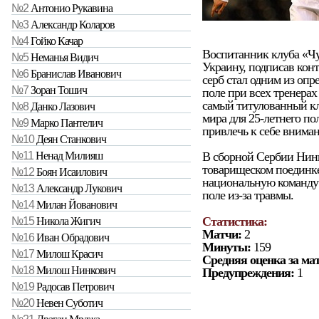
№2
Антонио Рукавина
№3
Александр Коларов
№4
Гойко Качар
Воспитанник клуба «Чу
№5
Неманья Видич
Украину, подписав кон
№6
Бранислав Иванович
серб стал одним из оп
№7
Зоран Тошич
поле при всех тренерах
самый титулованный кл
№8
Данко Лазович
мира для 25-летнего п
№9
Марко Пантелич
привлечь к себе внима
№10
Деян Станкович
В сборной Сербии Нинк
№11
Ненад Милияш
товарищеском поединке
№12
Боян Исаилович
национальную команду е
№13
Александр Лукович
поле из-за травмы.
№14
Милан Йованович
Статистика:
№15
Никола Жигич
Матчи:
2
№16
Иван Обрадович
Минуты:
159
№17
Милош Красич
Средняя оценка за ма
№18
Милош Нинкович
Предупреждения:
1
№19
Радосав Петрович
№20
Невен Суботич