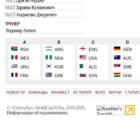
№21
Драган Мрджа
№22
Здравко Кузманович
№23
Анджелко Джуричич
ТРЕНЕР
Радомир Антич
A
B
C
D
RSA
ARG
ENG
GER
MEX
NGA
USA
AUS
URU
KOR
ALG
SRB
FRA
GRE
SVN
GHA
НОВОСТИ
КОМАНДЫ
ФАНФЕСТ
ИСТОРИЯ
ФОТО
МАТЧИ
СТАТИС
© «Газета.Ru», WorldCup10.Ru, 2010-2026.
Информация об ограничениях.