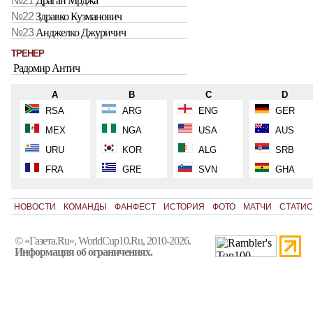
№21
Драган Мрджа
№22
Здравко Кузманович
№23
Анджелко Джуричич
ТРЕНЕР
Радомир Антич
A
B
C
D
RSA
ARG
ENG
GER
MEX
NGA
USA
AUS
URU
KOR
ALG
SRB
FRA
GRE
SVN
GHA
НОВОСТИ
КОМАНДЫ
ФАНФЕСТ
ИСТОРИЯ
ФОТО
МАТЧИ
СТАТИС
© «Газета.Ru», WorldCup10.Ru, 2010-2026.
Информация об ограничениях.