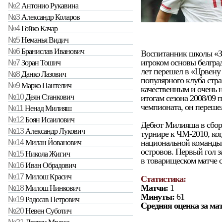
№2
Антонио Рукавина
№3
Александр Коларов
№4
Гойко Качар
№5
Неманья Видич
№6
Бранислав Иванович
Воспитанник школы «З
игроком основы белград
№7
Зоран Тошич
лет перешел в «Црвену З
№8
Данко Лазович
популярного клуба стр
№9
Марко Пантелич
качественным и очень 
№10
Деян Станкович
итогам сезона 2008/09 
чемпионата, он переше
№11
Ненад Милияш
№12
Боян Исаилович
Дебют Милияша в сбор
№13
Александр Лукович
турнире к ЧМ-2010, ког
национальной команды 
№14
Милан Йованович
островов. Первый гол з
№15
Никола Жигич
в товарищеском матче с
№16
Иван Обрадович
№17
Милош Красич
Статистика:
Матчи:
1
№18
Милош Нинкович
Минуты:
61
№19
Радосав Петрович
Средняя оценка за ма
№20
Невен Суботич