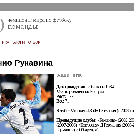
ТИКА
БЛОГИ
ОТБОР
ио Рукавина
защитник
Дата рождения:
26 января 1984
Место рождения:
Белград
Рост:
177
Вес:
71
Клуб:
«Мюнхен-1860» Германия (с 2009 го
Предыдущие клубы:
«Бежания» (2002-200
(2007-2008), «Боруссия» Д Германия (2008
Германия (2009-аренда)