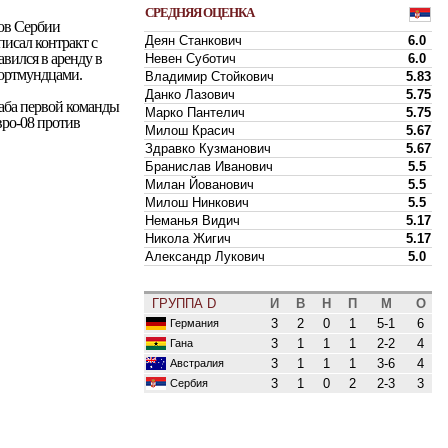
СРЕДНЯЯ ОЦЕНКА
бов Сербии
Деян Станкович
6.0
писал контракт с
вился в аренду в
Невен Суботич
6.0
дортмундцами.
Владимир Стойкович
5.83
Данко Лазович
5.75
аба первой команды
Марко Пантелич
5.75
вро-08 против
Милош Красич
5.67
Здравко Кузманович
5.67
Бранислав Иванович
5.5
Милан Йованович
5.5
Милош Нинкович
5.5
Неманья Видич
5.17
Никола Жигич
5.17
Александр Лукович
5.0
ГРУППА D
И
В
Н
П
М
О
3
2
0
1
5-1
6
Германия
3
1
1
1
2-2
4
Гана
3
1
1
1
3-6
4
Австралия
3
1
0
2
2-3
3
Сербия