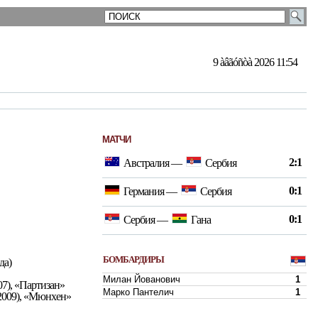
9 àâãóñòà 2026 11:54
МАТЧИ
2:1
Австралия
—
Сербия
0:1
Германия
—
Сербия
0:1
Сербия
—
Гана
БОМБАРДИРЫ
да)
Милан Йованович
1
7), «Партизан»
Марко Пантелич
1
-2009), «Мюнхен»