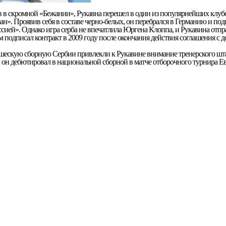
в в скромной «Бежании», Рукавна перешел в один из популярнейших клу
н». Проявив себя в составе черно-белых, он перебрался в Германию и под
сией». Однако игра серба не впечатлила Юргена Клоппа, и Рукавина отпра
 подписал контракт в 2009 году после окончания действия соглашения с 
шескую сборную Сербии привлекли к Рукавине внимание тренерского шт
ду он дебютировал в национальной сборной в матче отборочного турнира Е