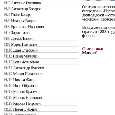
№2
Антонио Рукавина
Отыграв пять сезоно
№3
Александр Коларов
белградский «Партиза
№4
Гойко Качар
дортмундской «Борус
«Мюнхен», с которым
№5
Неманья Видич
№6
Бранислав Иванович
Выступления за юно
страны, и в 2006 го
№7
Зоран Тошич
финнов.
№8
Данко Лазович
№9
Марко Пантелич
Статистика:
№10
Деян Станкович
Матчи:
0
№11
Ненад Милияш
№12
Боян Исаилович
№13
Александр Лукович
№14
Милан Йованович
№15
Никола Жигич
№16
Иван Обрадович
№17
Милош Красич
№18
Милош Нинкович
№19
Радосав Петрович
№20
Невен Суботич