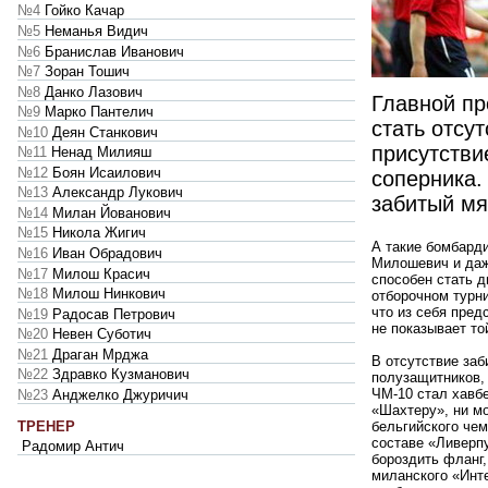
№4
Гойко Качар
№5
Неманья Видич
№6
Бранислав Иванович
№7
Зоран Тошич
№8
Данко Лазович
Главной пр
№9
Марко Пантелич
стать отсу
№10
Деян Станкович
присутстви
№11
Ненад Милияш
№12
Боян Исаилович
соперника.
№13
Александр Лукович
забитый мя
№14
Милан Йованович
№15
Никола Жигич
А такие бомбарди
№16
Иван Обрадович
Милошевич и даж
№17
Милош Красич
способен стать д
№18
Милош Нинкович
отборочном турни
что из себя пред
№19
Радосав Петрович
не показывает то
№20
Невен Суботич
№21
Драган Мрджа
В отсутствие заб
№22
Здравко Кузманович
полузащитников, 
ЧМ-10 стал хавб
№23
Анджелко Джуричич
«Шахтеру», ни м
ТРЕНЕР
бельгийского чем
составе «Ливерп
Радомир Антич
бороздить фланг,
миланского «Инте