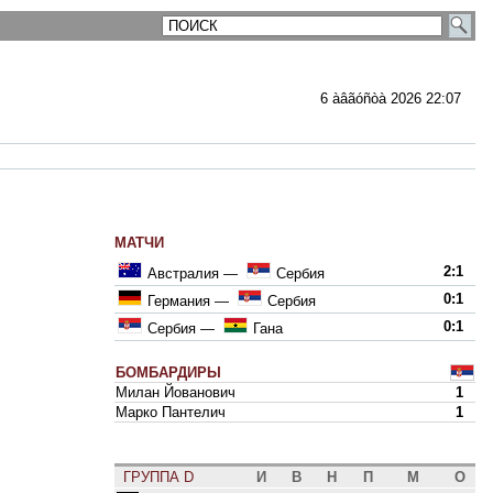
6 àâãóñòà 2026 22:07
МАТЧИ
2:1
Австралия
—
Сербия
0:1
Германия
—
Сербия
0:1
Сербия
—
Гана
БОМБАРДИРЫ
Милан Йованович
1
Марко Пантелич
1
ГРУППА D
И
В
Н
П
М
О