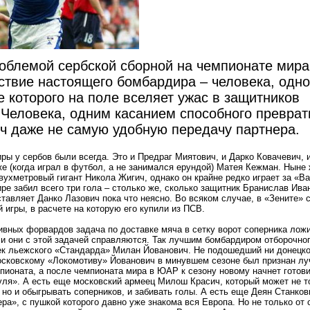
облемой сербской сборной на чемпионате мира
тствие настоящего бомбардира – человека, одно
е которого на поле вселяет ужас в защитников
 Человека, одним касанием способного преврат
ч даже не самую удобную передачу партнера.
ры у сербов были всегда. Это и Предраг Миятович, и Дарко Ковачевич, 
е (когда играл в футбол, а не занимался ерундой) Матея Кежман. Ныне
вухметровый гигант Никола Жигич, однако он крайне редко играет за «В
ре забил всего три гола – столько же, сколько защитник Бранислав Ива
ставляет Данко Лазович пока что неясно. Во всяком случае, в «Зените» с
й игры, в расчете на которую его купили из ПСВ.
ивных форвардов задача по доставке мяча в сетку ворот соперника лож
и они с этой задачей справляются. Так лучшим бомбардиром отборочног
ек льежского «Стандарда» Милан Йованович. Не подошедший ни донецк
осковскому «Локомотиву» Йованович в минувшем сезоне был признан л
пионата, а после чемпионата мира в ЮАР к сезону новому начнет готови
уля». А есть еще московский армеец Милош Красич, который может не т
 но и обыгрывать соперников, и забивать голы. А есть еще Деян Станков
ра», с пушкой которого давно уже знакома вся Европа. Но не только от 