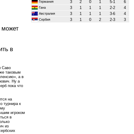
3
2
0
1
5-1
6
Германия
3
1
1
1
2-2
4
Гана
3
1
1
1
3-6
4
Австралия
3
1
0
2
2-3
3
Сербия
 может
ить в
и Саво
 же таковым
аленсию», а в
нович. Ну а
ерб пока что
ится на
о турнира к
ому
учшим игроком
ться в
олько
ич из
сербских