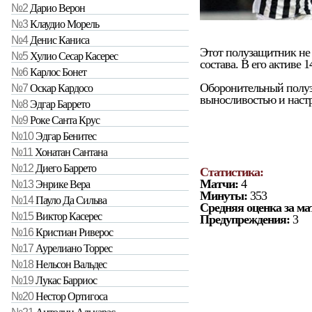
№2
Дарио Верон
№3
Клаудио Морель
№4
Денис Каниса
Этот полузащитник не 
№5
Хулио Сесар Касерес
состава. В его активе 
№6
Карлос Бонет
Оборонительный полуз
№7
Оскар Кардосо
выносливостью и настр
№8
Эдгар Баррето
№9
Роке Санта Крус
№10
Эдгар Бенитес
№11
Хонатан Сантана
№12
Диего Баррето
Статистика:
Матчи:
4
№13
Энрике Вера
Минуты:
353
№14
Пауло Да Сильва
Средняя оценка за ма
№15
Виктор Касерес
Предупреждения:
3
№16
Кристиан Риверос
№17
Аурелиано Торрес
№18
Нельсон Вальдес
№19
Лукас Барриос
№20
Нестор Ортигоса