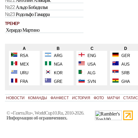
№21
Антолин Алькарас
№22
Альдо Бобадилья
№23
Родольфо Гамарра
ТРЕНЕР
Херардо Мартино
A
B
C
D
RSA
ARG
ENG
GER
MEX
NGA
USA
AUS
URU
KOR
ALG
SRB
FRA
GRE
SVN
GHA
НОВОСТИ
КОМАНДЫ
ФАНФЕСТ
ИСТОРИЯ
ФОТО
МАТЧИ
СТАТИС
© «Газета.Ru», WorldCup10.Ru, 2010-2026.
Информация об ограничениях.