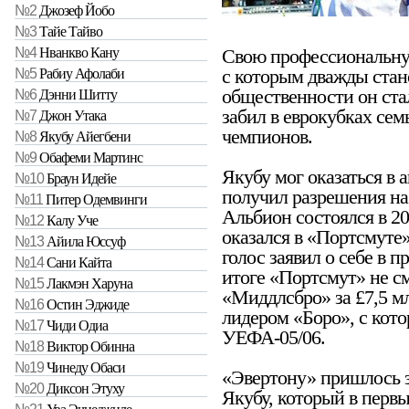
№2
Джозеф Йобо
№3
Тайе Тайво
Свою профессиональну
№4
Нванкво Кану
с которым дважды ста
№5
Рабиу Афолаби
общественности он стал
№6
Дэнни Шитту
забил в еврокубках сем
№7
Джон Утака
чемпионов.
№8
Якубу Айегбени
№9
Обафеми Мартинс
Якубу мог оказаться в 
№10
Браун Идейе
получил разрешения на
№11
Питер Одемвинги
Альбион состоялся в 20
№12
Калу Уче
оказался в «Портсмуте»
№13
Айила Юссуф
голос заявил о себе в п
№14
Сани Кайта
итоге «Портсмут» не см
№15
Лакмэн Харуна
«Миддлсбро» за £7,5 м
№16
Остин Эджиде
лидером «Боро», с кот
№17
Чиди Одиа
УЕФА-05/06.
№18
Виктор Обинна
№19
Чинеду Обаси
«Эвертону» пришлось з
№20
Диксон Этуху
Якубу, который в первы