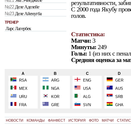
№21
Ува Эчиеджиле
результативности, забив
№22
Деле Аделейе
С 2000 года Якубу пров
№23
Деле Айенугба
голов.
ТРЕНЕР
Ларс Лагербек
Статистика:
Матчи:
3
Минуты:
249
Голы:
1 (из них с пенал
Средняя оценка за ма
A
B
C
D
RSA
ARG
ENG
GER
MEX
NGA
USA
AUS
URU
KOR
ALG
SRB
FRA
GRE
SVN
GHA
НОВОСТИ
КОМАНДЫ
ФАНФЕСТ
ИСТОРИЯ
ФОТО
МАТЧИ
СТАТИС