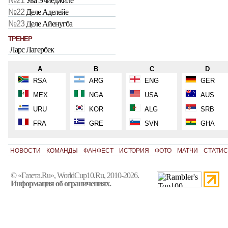
№21
Ува Эчиеджиле
№22
Деле Аделейе
№23
Деле Айенугба
ТРЕНЕР
Ларс Лагербек
A
B
C
D
RSA
ARG
ENG
GER
MEX
NGA
USA
AUS
URU
KOR
ALG
SRB
FRA
GRE
SVN
GHA
НОВОСТИ
КОМАНДЫ
ФАНФЕСТ
ИСТОРИЯ
ФОТО
МАТЧИ
СТАТИС
© «Газета.Ru», WorldCup10.Ru, 2010-2026.
Информация об ограничениях.