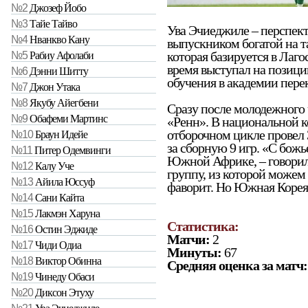
№2
Джозеф Йобо
№3
Тайе Тайво
Ува Эчиеджиле – перспек
№4
Нванкво Кану
выпускником богатой на та
которая базируется в Лаго
№5
Рабиу Афолаби
время выступал на позици
№6
Дэнни Шитту
обучения в академии пере
№7
Джон Утака
№8
Якубу Айегбени
Сразу после молодежного
№9
Обафеми Мартинс
«Ренн». В национальной к
отборочном цикле провел 
№10
Браун Идейе
за сборную 9 игр. «С бо
№11
Питер Одемвинги
Южной Африке, – говорил
№12
Калу Уче
группу, из которой можем
№13
Айила Юссуф
фаворит. Но Южная Корея 
№14
Сани Кайта
№15
Лакмэн Харуна
Статистика:
№16
Остин Эджиде
Матчи:
2
№17
Чиди Одиа
Минуты:
67
№18
Виктор Обинна
Средняя оценка за матч:
№19
Чинеду Обаси
№20
Диксон Этуху