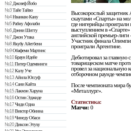
№2
Джозеф Йобо
№3
Тайе Тайво
Высокорослый защитник А
№4
Нванкво Кану
скаутами «Спарты» на мол
где нигерийцы проиграли 
№5
Рабиу Афолаби
выступлением в «Спарте» 
№6
Дэнни Шитту
английской премьер-лиги 
№7
Джон Утака
Участник финала Олимпий
№8
Якубу Айегбени
проиграли Аргентине.
№9
Обафеми Мартинс
Дебютировал за главную с
№10
Браун Идейе
товарищеском матче прот
№11
Питер Одемвинги
провел за национальную ко
№12
Калу Уче
отборочном раунде чемпио
№13
Айила Юссуф
№14
Сани Кайта
После чемпионата мира бу
«Металлург».
№15
Лакмэн Харуна
№16
Остин Эджиде
Статистика:
№17
Чиди Одиа
Матчи:
0
№18
Виктор Обинна
№19
Чинеду Обаси
№20
Диксон Этуху