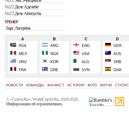
№21
Ува Эчиеджиле
№22
Деле Аделейе
№23
Деле Айенугба
ТРЕНЕР
Ларс Лагербек
A
B
C
D
RSA
ARG
ENG
GER
MEX
NGA
USA
AUS
URU
KOR
ALG
SRB
FRA
GRE
SVN
GHA
НОВОСТИ
КОМАНДЫ
ФАНФЕСТ
ИСТОРИЯ
ФОТО
МАТЧИ
СТАТИС
© «Газета.Ru», WorldCup10.Ru, 2010-2026.
Информация об ограничениях.