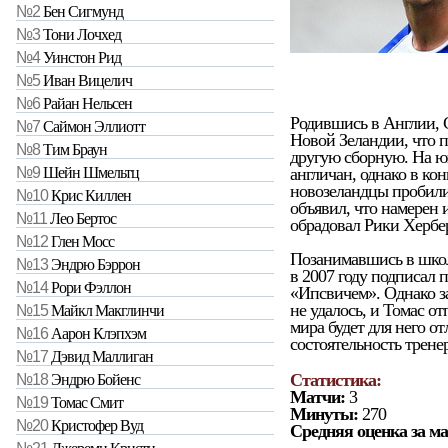
№2
Бен Сигмунд
№3
Тони Лочхед
№4
Уинстон Рид
№5
Иван Вицелич
№6
Райан Нельсен
Родившись в Англии, 
№7
Саймон Эллиотт
Новой Зеландии, что по
№8
Тим Браун
другую сборную. На ю
англичан, однако в кон
№9
Шейн Шмельтц
новозеландцы пробили
№10
Крис Киллен
объявил, что намерен и
№11
Лео Бертос
обрадовал Рики Хербе
№12
Глен Мосс
Позанимавшись в школ
№13
Эндрю Бэррон
в 2007 году подписал 
№14
Рори Фэллон
«Ипсвичем». Однако за
не удалось, и Томас о
№15
Майкл Макглинчи
мира будет для него о
№16
Аарон Клэпхэм
состоятельность трен
№17
Дэвид Маллиган
Статистика:
№18
Эндрю Бойенс
Матчи:
3
№19
Томас Смит
Минуты:
270
№20
Кристофер Вуд
Средняя оценка за ма