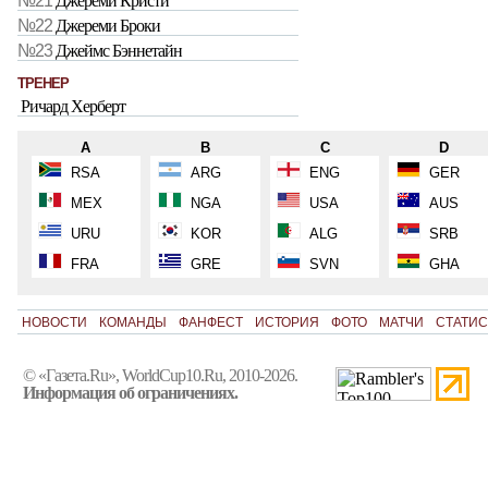
№21
Джереми Кристи
№22
Джереми Броки
№23
Джеймс Бэннетайн
ТРЕНЕР
Ричард Херберт
A
B
C
D
RSA
ARG
ENG
GER
MEX
NGA
USA
AUS
URU
KOR
ALG
SRB
FRA
GRE
SVN
GHA
НОВОСТИ
КОМАНДЫ
ФАНФЕСТ
ИСТОРИЯ
ФОТО
МАТЧИ
СТАТИС
© «Газета.Ru», WorldCup10.Ru, 2010-2026.
Информация об ограничениях.