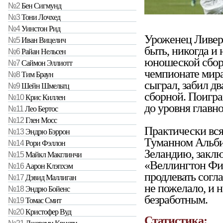
№2
Бен Сигмунд
№3
Тони Лочхед
№4
Уинстон Рид
Уроженец Ливер
№5
Иван Вицелич
быть, никогда и 
№6
Райан Нельсен
юношеской сборн
№7
Саймон Эллиотт
чемпионате мира
№8
Тим Браун
сыграл, забил дв
№9
Шейн Шмельтц
сборной. Поиграв
№10
Крис Киллен
до уровня главн
№11
Лео Бертос
№12
Глен Мосс
Практически вся
№13
Эндрю Бэррон
Туманном Альбио
№14
Рори Фэллон
Зеландию, заклю
№15
Майкл Макглинчи
«Веллингтон Фин
№16
Аарон Клэпхэм
продлевать согл
№17
Дэвид Маллиган
не пожелало, и 
№18
Эндрю Бойенс
безработным.
№19
Томас Смит
№20
Кристофер Вуд
Статистика: