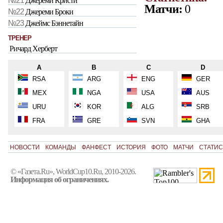
№21
Джереми Кристи
Матчи:
0
№22
Джереми Броки
№23
Джеймс Бэннетайн
ТРЕНЕР
Ричард Херберт
A
B
C
D
RSA
ARG
ENG
GER
MEX
NGA
USA
AUS
URU
KOR
ALG
SRB
FRA
GRE
SVN
GHA
НОВОСТИ
КОМАНДЫ
ФАНФЕСТ
ИСТОРИЯ
ФОТО
МАТЧИ
СТАТИС
© «Газета.Ru», WorldCup10.Ru, 2010-2026.
Информация об ограничениях.