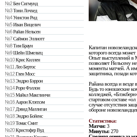
№2
Бен Сигмунд
№3
Тони Лочхед
№4
Уинстон Рид
№5
Иван Вицелич
№6
Райан Нельсен
№7
Саймон Эллиотт
№8
Тим Браун
Капитан новозеландско
которого всегда может
№9
Шейн Шмельтц
Опыт выступлений в М
№10
Крис Киллен
позволяет Нельсену не
№11
Лео Бертос
моменты матчей. А им
защитника, позади кот
№12
Глен Мосс
№13
Эндрю Бэррон
Райана всегда и везде
№14
Рори Фэллон
Будь то юношеские ко
колледжей, «Блэкберн»
№15
Майкл Макглинчи
стартовом составе «ол
№16
Аарон Клэпхэм
случае отсутствия защ
№17
Дэвид Маллиган
обороне новозеландцев
№18
Эндрю Бойенс
Статистика:
№19
Томас Смит
Матчи:
3
№20
Кристофер Вуд
Минуты:
270
Средняя оценка за ма