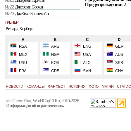
№21
Джереми Кристи
Предупреждения:
2
№22
Джереми Броки
№23
Джеймс Бэннетайн
ТРЕНЕР
Ричард Херберт
A
B
C
D
RSA
ARG
ENG
GER
MEX
NGA
USA
AUS
URU
KOR
ALG
SRB
FRA
GRE
SVN
GHA
НОВОСТИ
КОМАНДЫ
ФАНФЕСТ
ИСТОРИЯ
ФОТО
МАТЧИ
СТАТИС
© «Газета.Ru», WorldCup10.Ru, 2010-2026.
Информация об ограничениях.