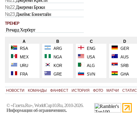
№21
Джереми Кристи
№22
Джереми Броки
№23
Джеймс Бэннетайн
ТРЕНЕР
Ричард Херберт
A
B
C
D
RSA
ARG
ENG
GER
MEX
NGA
USA
AUS
URU
KOR
ALG
SRB
FRA
GRE
SVN
GHA
НОВОСТИ
КОМАНДЫ
ФАНФЕСТ
ИСТОРИЯ
ФОТО
МАТЧИ
СТАТИС
© «Газета.Ru», WorldCup10.Ru, 2010-2026.
Информация об ограничениях.