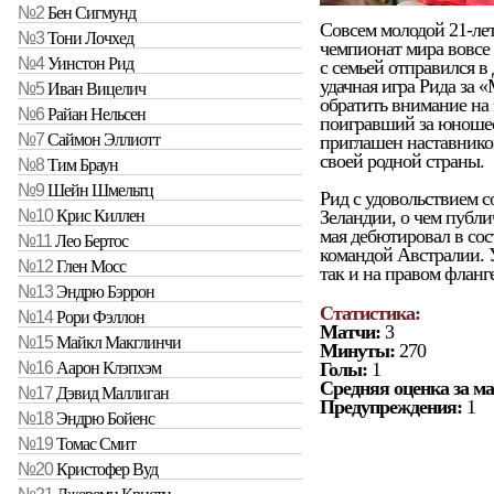
№2
Бен Сигмунд
Совсем молодой 21-лет
№3
Тони Лочхед
чемпионат мира вовсе 
№4
Уинстон Рид
с семьей отправился в
удачная игра Рида за 
№5
Иван Вицелич
обратить внимание на 
№6
Райан Нельсен
поигравший за юноше
№7
Саймон Эллиотт
приглашен наставнико
своей родной страны.
№8
Тим Браун
№9
Шейн Шмельтц
Рид с удовольствием с
Зеландии, о чем публич
№10
Крис Киллен
мая дебютировал в сос
№11
Лео Бертос
командой Австралии. У
№12
Глен Мосс
так и на правом фланг
№13
Эндрю Бэррон
Статистика:
№14
Рори Фэллон
Матчи:
3
№15
Майкл Макглинчи
Минуты:
270
Голы:
1
№16
Аарон Клэпхэм
Средняя оценка за ма
№17
Дэвид Маллиган
Предупреждения:
1
№18
Эндрю Бойенс
№19
Томас Смит
№20
Кристофер Вуд