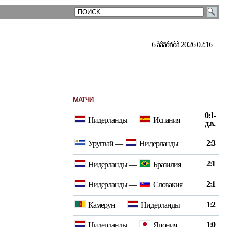
6 àâãóñòà 2026 02:16
МАТЧИ
0:1-
Нидерланды
—
Испания
д.в.
2:3
Уругвай
—
Нидерланды
2:1
Нидерланды
—
Бразилия
2:1
Нидерланды
—
Словакия
1:2
Камерун
—
Нидерланды
1:0
Нидерланды
—
Япония