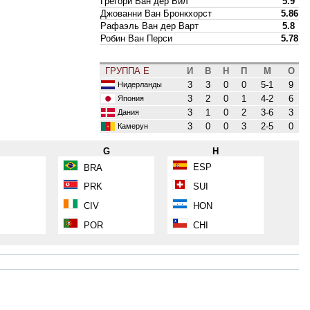
Грегори Ван дер Вил
5.9
Джованни Ван Бронкхорст
5.86
Рафаэль Ван дер Варт
5.8
Робин Ван Перси
5.78
ГРУППА E
И
В
Н
П
М
О
3
3
0
0
5-1
9
Нидерланды
3
2
0
1
4-2
6
Япония
3
1
0
2
3-6
3
Дания
3
0
0
3
2-5
0
Камерун
F
G
H
ESP
BRA
PRK
SUI
CIV
HON
POR
CHI