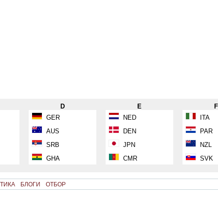
D
E
GER
NED
ITA
AUS
DEN
PAR
SRB
JPN
NZL
GHA
CMR
SVK
ТИКА
БЛОГИ
ОТБОР