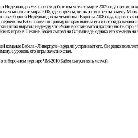
ную Нидерландов мяч в своём дебютном матче в марте 2005 года против к
л на чемпионате мира-2006, где, впрочем, лишь раз вышел на замену. Марк
составе сборной Нидерландов на чемпионат Европы 2008 года, однако в ко
первенства Бабел получил травму, которая вывела его из строя до начала 
ский штаб выразил надежду, что Райан восстановится достаточно быстро, ч
ких играх в Пекине. Бабел сыграл на Олимпиаде, однако его команда на 
 команде Бабела «Ливерпуле» вряд ли устраивает его. Он редко появляетс
амену, а уровень его игры заметно спал.
 в отборочном турнире ЧМ-2010 Бабел сыграл пять матчей.