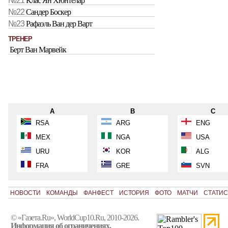
№21
Клас Ян Хюнтелар
№22
Сандер Боскер
№23
Рафаэль Ван дер Варт
ТРЕНЕР
Берт Ван Марвейк
A
B
C
RSA
ARG
ENG
MEX
NGA
USA
URU
KOR
ALG
FRA
GRE
SVN
НОВОСТИ
КОМАНДЫ
ФАНФЕСТ
ИСТОРИЯ
ФОТО
МАТЧИ
СТАТИС
© «Газета.Ru», WorldCup10.Ru, 2010-2026.
Информация об ограничениях.