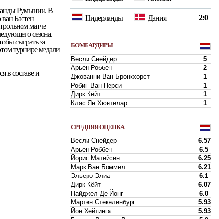
оманды Румынии. В
2:0
Нидерланды
—
Дания
о ван Бастен
нтрольном матче
следующего сезона.
тобы сыграть за
БОМБАРДИРЫ
этом турнире медали
Весли Снейдер
5
Арьен Роббен
2
я в составе и
Джованни Ван Бронкхорст
1
Робин Ван Перси
1
Дирк Кёйт
1
Клас Ян Хюнтелар
1
СРЕДНЯЯ ОЦЕНКА
Весли Снейдер
6.57
Арьен Роббен
6.5
Йорис Матейсен
6.25
Марк Ван Боммел
6.21
Эльеро Элиа
6.1
Дирк Кёйт
6.07
Найджел Де Йонг
6.0
Мартен Стекеленбург
5.93
Йон Хейтинга
5.93