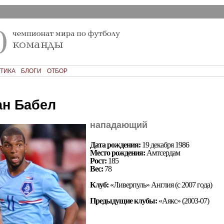
ТИКА
БЛОГИ
ОТБОР
н Бабел
нападающий
Дата рождения:
19 декабря 1986
Место рождения:
Амтсердам
Рост:
185
Вес:
78
Клуб:
«Ливерпуль» Англия (с 2007 года)
Предыдущие клубы:
«Аякс» (2003-07)