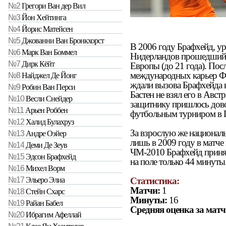
№2
Грегори Ван дер Вил
№3
Йон Хейтинга
№4
Йорис Матейсен
№5
Джованни Ван Бронкхорст
В 2006 году Брафхейд, у
№6
Марк Ван Боммел
Нидерландов прошедший 
№7
Дирк Кёйт
Европы (до 21 года). Пос
международных карьер Фр
№8
Найджел Де Йонг
ждали вызова Брафхейда 
№9
Робин Ван Перси
Бастен не взял его в Авс
№10
Весли Снейдер
защитнику пришлось дов
№11
Арьен Роббен
футбольным турниром в 
№12
Халид Булахруз
За взрослую же национал
№13
Андре Оэйер
лишь в 2009 году в матче
№14
Деми Де Зеув
ЧМ-2010 Брафхейд принял
№15
Эдсон Брафхейд
на поле только 44 минуты
№16
Михел Ворм
Статистика:
№17
Эльеро Элиа
Матчи:
1
№18
Стейн Схарс
Минуты:
16
№19
Райан Бабел
Средняя оценка за матч
№20
Ибрагим Афеллай