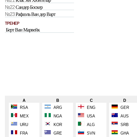
№21
Клас Ян Хюнтелар
№22
Сандер Боскер
№23
Рафаэль Ван дер Варт
ТРЕНЕР
Берт Ван Марвейк
A
B
C
D
RSA
ARG
ENG
GER
MEX
NGA
USA
AUS
URU
KOR
ALG
SRB
FRA
GRE
SVN
GHA