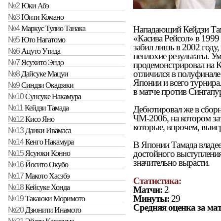
№2
Юки Абэ
№3
Юити Комано
Нападающий Кейдзи Тама
№4
Маркус Тулио Танака
«Касива Рейсол» в 1999 
№5
Юто Нагатомо
забил лишь в 2002 году,
№6
Ацуто Утида
неплохие результаты. У
№7
Ясухито Эндо
продемонстрировал на К
отличился в полуфинале 
№8
Дайсуке Мацуи
Японии и всего турнира
№9
Синдзи Окадзаки
в матче против Сингапу
№10
Сунсуке Накамура
№11
Кейдзи Тамада
Дебютировал же в сбор
ЧМ-2006, на котором зат
№12
Кисо Яно
которые, впрочем, выигр
№13
Даики Ивамаса
№14
Кенго Накамура
В Японии Тамада владеет
достойного выступлени
№15
Ясуюки Конно
значительно вырасти.
№16
Йосито Окубо
№17
Макото Хасэбэ
Статистика:
№18
Кейсуке Хонда
Матчи:
2
Минуты:
29
№19
Такаюки Моримото
Средняя оценка за мат
№20
Дзюнити Инамото