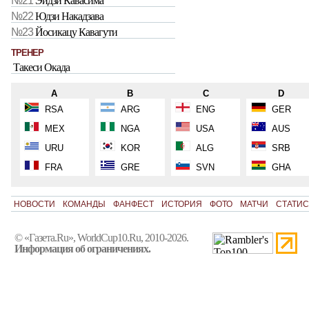
№21
Эйдзи Кавасима
№22
Юдзи Накадзава
№23
Йосикацу Кавагути
ТРЕНЕР
Такеси Окада
A
B
C
D
RSA
ARG
ENG
GER
MEX
NGA
USA
AUS
URU
KOR
ALG
SRB
FRA
GRE
SVN
GHA
НОВОСТИ
КОМАНДЫ
ФАНФЕСТ
ИСТОРИЯ
ФОТО
МАТЧИ
СТАТИС
© «Газета.Ru», WorldCup10.Ru, 2010-2026.
Информация об ограничениях.