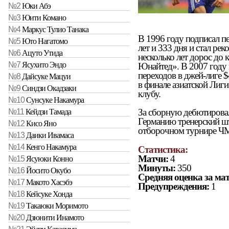
№2
Юки Абэ
№3
Юити Комано
№4
Маркус Тулио Танака
В 1996 году подписал п
№5
Юто Нагатомо
лет и 333 дня и стал ре
№6
Ацуто Утида
несколько лет дорос до
№7
Ясухито Эндо
Юнайтед». В 2007 году 
переходов в джей-лиге $
№8
Дайсуке Мацуи
в финале азиатской Лиг
№9
Синдзи Окадзаки
клубу.
№10
Сунсуке Накамура
За сборную дебютировал
№11
Кейдзи Тамада
Германию тренерский шта
№12
Кисо Яно
отборочном турнире Ч
№13
Даики Ивамаса
№14
Кенго Накамура
Статистика:
Матчи:
4
№15
Ясуюки Конно
Минуты:
350
№16
Йосито Окубо
Средняя оценка за мат
№17
Макото Хасэбэ
Предупреждения:
1
№18
Кейсуке Хонда
№19
Такаюки Моримото
№20
Дзюнити Инамото