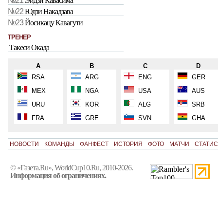
№21
Эйдзи Кавасима
№22
Юдзи Накадзава
№23
Йосикацу Кавагути
ТРЕНЕР
Такеси Окада
A
B
C
D
RSA
ARG
ENG
GER
MEX
NGA
USA
AUS
URU
KOR
ALG
SRB
FRA
GRE
SVN
GHA
НОВОСТИ
КОМАНДЫ
ФАНФЕСТ
ИСТОРИЯ
ФОТО
МАТЧИ
СТАТИС
© «Газета.Ru», WorldCup10.Ru, 2010-2026.
Информация об ограничениях.