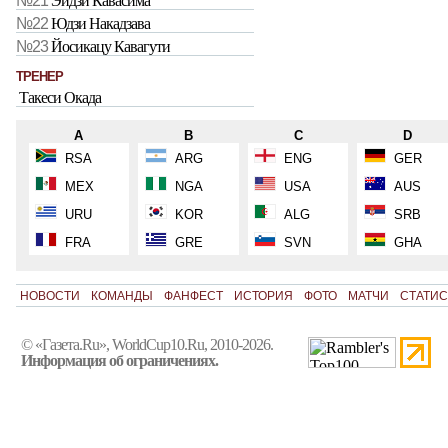
№21
Эйдзи Кавасима
№22
Юдзи Накадзава
№23
Йосикацу Кавагути
ТРЕНЕР
Такеси Окада
A
B
C
D
RSA
ARG
ENG
GER
MEX
NGA
USA
AUS
URU
KOR
ALG
SRB
FRA
GRE
SVN
GHA
НОВОСТИ
КОМАНДЫ
ФАНФЕСТ
ИСТОРИЯ
ФОТО
МАТЧИ
СТАТИС
© «Газета.Ru», WorldCup10.Ru, 2010-2026.
Информация об ограничениях.