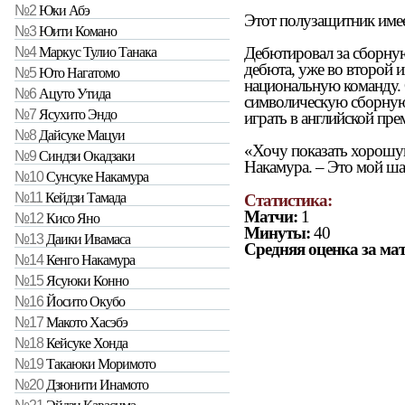
№2
Юки Абэ
Этот полузащитник имеет
№3
Юити Комано
Дебютировал за сборную
№4
Маркус Тулио Танака
дебюта, уже во второй и
№5
Юто Нагатомо
национальную команду. 
№6
Ацуто Утида
символическую сборную 
№7
Ясухито Эндо
играть в английской пре
№8
Дайсуке Мацуи
«Хочу показать хорошую
№9
Синдзи Окадзаки
Накамура. – Это мой ша
№10
Сунсуке Накамура
№11
Кейдзи Тамада
Статистика:
Матчи:
1
№12
Кисо Яно
Минуты:
40
№13
Даики Ивамаса
Средняя оценка за мат
№14
Кенго Накамура
№15
Ясуюки Конно
№16
Йосито Окубо
№17
Макото Хасэбэ
№18
Кейсуке Хонда
№19
Такаюки Моримото
№20
Дзюнити Инамото