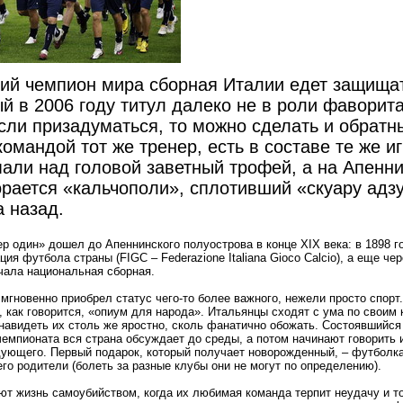
ий чемпион мира сборная Италии едет защища
й в 2006 году титул далеко не в роли фаворита
сли призадуматься, то можно сделать и обратн
омандой тот же тренер, есть в составе те же иг
али над головой заветный трофей, а на Апенн
орается «кальчополи», сплотивший «скуару адз
а назад.
р один» дошел до Апеннинского полуострова в конце XIX века: в 1898 г
ия футбола страны (FIGC – Federazione Italiana Gioco Calcio), а еще чер
чала национальная сборная.
мгновенно приобрел статус чего-то более важного, нежели просто спорт.
, как говорится, «опиум для народа». Итальянцы сходят с ума по своим
навидеть их столь же яростно, сколь фанатично обожать. Состоявшийс
чемпионата вся страна обсуждает до среды, а потом начинают говорить 
дующего. Первый подарок, который получает новорожденный, – футболка
го родители (болеть за разные клубы они не могут по определению).
ют жизнь самоубийством, когда их любимая команда терпит неудачу и т