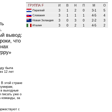
ГРУППА F
И
В
Н
П
М
О
3
1
2
0
3-1
5
Парагвай
3
1
1
1
4-5
4
Словакия
3
0
3
0
2-2
3
Новая Зеландия
ть
3
0
2
1
4-5
2
Италия
.
ый вывод:
роки, что
инах
урру»
оду была
ез 12 лет
 В этой стране
 кумирам,
я в выходные
и писать уже о
 команды, за
оржествуют с