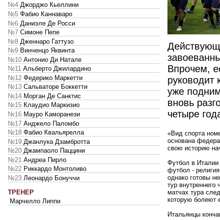
№4
Джорджо Кьеллини
№5
Фабио Каннаваро
№6
Даниэле Де Росси
№7
Симоне Пепе
№8
Дженнаро Гаттузо
Действующ
№9
Винченцо Яквинта
завоеванны
№10
Антонио Ди Натале
Впрочем, е
№11
Альберто Джилардино
№12
Федерико Маркетти
руководит к
№13
Сальваторе Боккетти
уже подним
№14
Морган Де Санктис
вновь разг
№15
Клаудио Маркизио
четыре год
№16
Мауро Каморанези
№17
Анджело Паломбо
№18
Фабио Квальярелла
«Вид спорта номе
основана федерац
№19
Джанлука Дзамбротта
свою историю на
№20
Джампаоло Паццини
№21
Андреа Пирло
Футбол в Италии 
№22
Риккардо Монтоливо
футбол - религия
однако готовы не
№23
Леонардо Бонуччи
тур внутреннего 
ТРЕНЕР
матчах тура сле
которую болеют е
Марчелло Липпи
Итальянцы конча