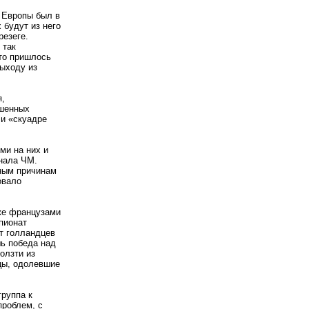
 Европы был в
 будут из него
резеге.
 так
то пришлось
выходу из
,
ушенных
ли «скуадре
ми на них и
нала ЧМ.
зным причинам
овало
 же французами
пионат
т голландцев
шь победа над
олзти из
цы, одолевшие
группа к
проблем, с