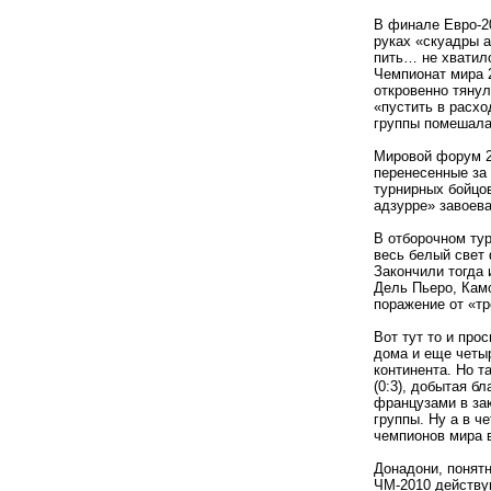
В финале Евро-2
руках «скуадры а
пить… не хватило
Чемпионат мира 
откровенно тяну
«пустить в расхо
группы помешала
Мировой форум 2
перенесенные за
турнирных бойцов
адзурре» завоева
В отборочном тур
весь белый свет
Закончили тогда 
Дель Пьеро, Камо
поражение от «тр
Вот тут то и про
дома и еще четыр
континента. Но т
(0:3), добытая б
французами в за
группы. Ну а в 
чемпионов мира 
Донадони, понятн
ЧМ-2010 действу