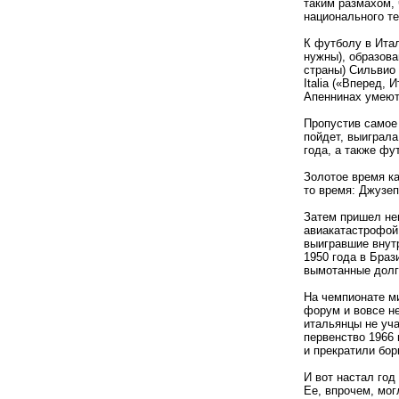
таким размахом, 
национального т
К футболу в Итал
нужны), образов
страны) Сильвио 
Italia («Вперед,
Апеннинах умеют…
Пропустив самое 
пойдет, выиграла
года, а также фу
Золотое время ка
то время: Джузе
Затем пришел нев
авиакатастрофой 
выигравшие внут
1950 года в Браз
вымотанные долг
На чемпионате м
форум и вовсе не
итальянцы не уча
первенство 1966 
и прекратили бор
И вот настал год
Ее, впрочем, мо