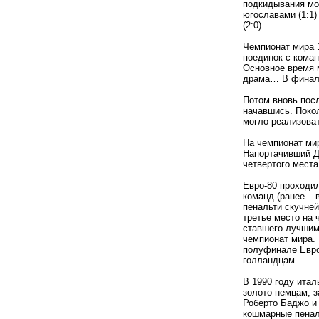
подкидывания мо
югославами (1:1
(2:0).
Чемпионат мира 
поединок с коман
Основное время м
драма… В финале
Потом вновь посл
начавшись. Поко
могло реализоват
На чемпионат ми
Напортачивший Д
четвертого места
Евро-80 проходи
команд (ранее – 
пенальти скучне
третье место на
ставшего лучшим
чемпионат мира. 
полуфинале Евро
голландцам.
В 1990 году ита
золото немцам, з
Роберто Баджо и
кошмарные пенал