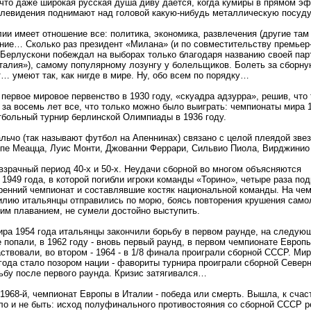
что даже широкая русская душа диву дается, когда кумиры в прямом э
елевидения поднимают над головой какую-нибудь металлическую посуду
ии имеет отношение все: политика, экономика, развлечения (другие там
ание… Сколько раз президент «Милана» (и по совместительству премьер
Берлускони побеждал на выборах только благодаря названию своей парт
 Италия»), самому популярному лозунгу у болельщиков. Болеть за сборну
 умеют так, как нигде в мире. Ну, обо всем по порядку…
первое мировое первенство в 1930 году, «скуадра адзурра», решив, что 
 за восемь лет все, что только можно было выиграть: чемпионаты мира 1
тбольный турнир берлинской Олимпиады в 1936 году.
льчо (так называют футбол на Апеннинах) связано с целой плеядой звез
ппе Меацца, Луис Монти, Джованни Феррари, Сильвио Пиола, Вирджини
зрачный период 40-х и 50-х. Неудачи сборной во многом объясняются
1949 года, в которой погибли игроки команды «Торино», четыре раза под
ренний чемпионат и составлявшие костяк национальной команды. На че
илию итальянцы отправились по морю, боясь повторения крушения самол
им плаванием, не сумели достойно выступить.
ира 1954 года итальянцы закончили борьбу в первом раунде, на следую
 попали, в 1962 году - вновь первый раунд, в первом чемпионате Европы
ствовали, во втором - 1964 - в 1/8 финала проиграли сборной СССР. Ми
года стало позором нации - фавориты турнира проиграли сборной Северно
ьбу после первого раунда. Кризис затягивался…
 1968-й, чемпионат Европы в Италии - победа или смерть. Вышла, к счас
гло и не быть: исход полуфинального противостояния со сборной СССР 