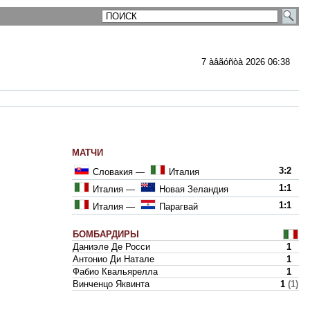
7 àâãóñòà 2026 06:38
МАТЧИ
3:2
Словакия
—
Италия
1:1
Италия
—
Новая Зеландия
1:1
Италия
—
Парагвай
БОМБАРДИРЫ
Даниэле Де Росси
1
Антонио Ди Натале
1
Фабио Квальярелла
1
Винченцо Яквинта
1
(1)