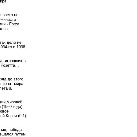
фире
.
 просто не
-министр
ии - Forza
ю на
так дело не
934-го и 1938
д, игравших в
о Розетта…
ряд до этого
мпионат мира
ета и,
щий мировой
 (1960 года)
ровое
й Кореи (0:1)
тью, победа.
решался путем