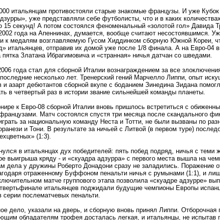
000 итальянцам противостояли старые знакомые французы. И уже Кубок
дзурры», уже представляли себе футболисты, что и в каких количествах
 15 секунд! А потом состоялся феноменальный «золотой гол» Давида Т
2002 года на Апеннинах, думается, вообще считают несостоявшимся. Уж
ли к медалям возглавляемую Гусом Хиддинком сборную Южной Кореи, ч
д» итальянцев, отправив их домой уже после 1/8 финала. А на Евро-04 
 пятка Златана Ибрагимовича и «странная» ничья датчан со шведами.
006 года стал для сборной Италии вознаграждением за все злоключения
 последние несколько лет. Тренерский гений Марчелло Липпи, опыт иск
 и азарт дебютантов сборной вкупе с боданием Зинедина Зидана помог
ть в четвертый раз в истории звание сильнейшей команды планеты.
нире к Евро-08 сборной Италии вновь пришлось встретиться с обиженны
 французами. Матч состоялся спустя три месяца после скандального фи
играть за национальную команду Неста и Тотти, не были вызваны по ра
ранези и Тони. В результате за ничьей с Литвой (в первом туре) послед
ехцветных» (1:3).
снулся в итальянцах дух победителей: пять побед подряд, ничья с теми
е выигрыша кряду - и «скуадра адзурра» с первого места вышла на чем
ам дела у дружины Роберто Донадони сразу не заладились. Поражение о
лагодаря отраженному Буффоном пенальти ничья с румынами (1:1), и ли
ключительном матче группового этапа позволила «скуадре адзурре» вып
четвертьфинале итальянцев поджидали будущие чемпионы Европы испан
в серии послематчевых пенальти.
ое дело, указали на дверь, и сборную вновь принял Липпи. Отборочная 
ющим обладателям трофея досталась легкая, и итальянцы, не испытав 