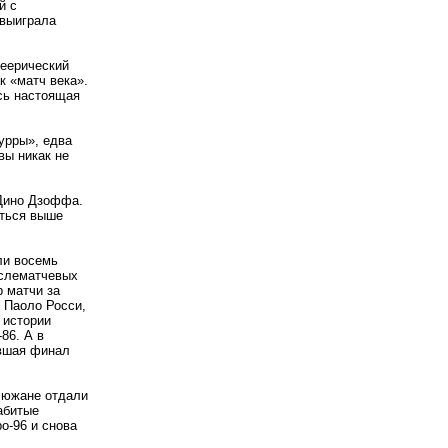
й с
 выиграла
еерический
к «матч века».
сь настоящая
урры», едва
вы никак не
 Дино Дзоффа.
яться выше
ли восемь
ослематчевых
 матчи за
 Паоло Росси,
 истории
86. А в
авшая финал
 южане отдали
абитые
о-96 и снова