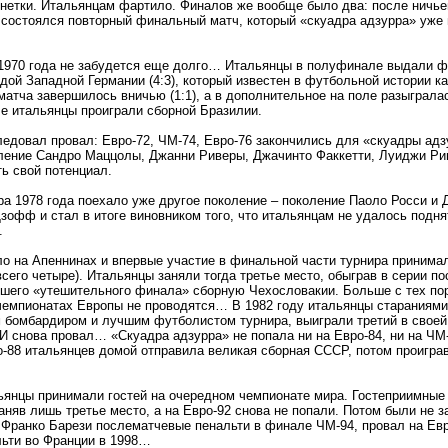
нетки. Итальянцам фартило. Финалов же вообще было два: после ничье
) состоялся повторный финальный матч, который «скуадра адзурра» уже
1970 года не забудется еще долго… Итальянцы в полуфинале выдали ф
дой Западной Германии (4:3), который известен в футбольной истории ка
атча завершилось вничью (1:1), а в дополнительное на поле разыграла
 итальянцы проиграли сборной Бразилии.
едовал провал: Евро-72, ЧМ-74, Евро-76 закончились для «скуадры адз
ление Сандро Маццолы, Джанни Риверы, Джачинто Факкетти, Луиджи Ри
ь свой потенциал.
ра 1978 года поехало уже другое поколение – поколение Паоло Росси и
зофф и стал в итоге виновником того, что итальянцам не удалось подн
.
ло на Апеннинах и впервые участие в финальной части турнира принима
всего четыре). Итальянцы заняли тогда третье место, обыграв в серии п
йшего «утешительного финала» сборную Чехословакии. Больше с тех пор
 чемпионатах Европы не проводятся… В 1982 году итальянцы стараниями
 бомбардиром и лучшим футболистом турнира, выиграли третий в своей
И снова провал… «Скуадра адзурра» не попала ни на Евро-84, ни на ЧМ-
-88 итальянцев домой отправила великая сборная СССР, потом проигр
льянцы принимали гостей на очередном чемпионате мира. Гостеприимные
аняв лишь третье место, а на Евро-92 снова не попали. Потом были не з
 Франко Барези послематчевые пенальти в финале ЧМ-94, провал на Евр
ьти во Франции в 1998…