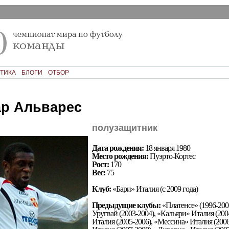
ТИКА
БЛОГИ
ОТБОР
р Альварес
полузащитник
Дата рождения:
18 января 1980
Место рождения:
Пуэрто-Кортес
Рост:
170
Вес:
75
Клуб:
«Бари» Италия (с 2009 года)
Предыдущие клубы:
«Платенсе» (1996-200
Уругвай (2003-2004), «Кальяри» Италия (200
Италия (2005-2006), «Мессина» Италия (2006