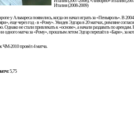
Италия (2007-2008), «Ливорно» Италия (2007
Италия (2008-2009)
опе у Альвареса появились, когда он начал играть за «Пеньяроль». В 2004
ри», еще через год - в «Рому». Увидев Эдгара в 20 матчах, римляне соглас
ро. Однако не стали привлекать к «основе», а начали раздавать по арендам.
ни одного матча за «Рому», прошлым летом Эдгар перешёл в «Бари», за ко
к ЧМ-2010 провёл 4 матча.
матч:
5,75