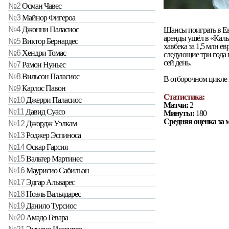
№2
Осман Чавес
№3
Майнор Фигероа
№4
Джонни Паласиос
Шансы поиграть в Евр
аренды ушёл в «Калья
№5
Виктор Бернардес
хавбека за 1,5 млн ев
№6
Хендри Томас
следующие три года 
сей день.
№7
Рамон Нуньес
№8
Вильсон Паласиос
В отборочном цикле 
№9
Карлос Павон
Статистика:
№10
Джерри Паласиос
Матчи:
2
№11
Давид Суасо
Минуты:
180
Средняя оценка за 
№12
Джордж Уэлкам
№13
Роджер Эспиноса
№14
Оскар Гарсия
№15
Вальтер Мартинес
№16
Маурисио Сабильон
№17
Эдгар Альварес
№18
Ноэль Вальядарес
№19
Данило Турсиос
№20
Амадо Гевара