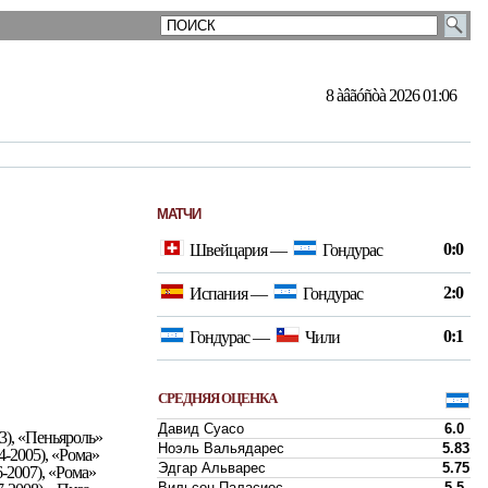
8 àâãóñòà 2026 01:06
МАТЧИ
0:0
Швейцария
—
Гондурас
2:0
Испания
—
Гондурас
0:1
Гондурас
—
Чили
СРЕДНЯЯ ОЦЕНКА
Давид Суасо
6.0
3), «Пеньяроль»
Ноэль Вальядарес
5.83
4-2005), «Рома»
Эдгар Альварес
5.75
-2007), «Рома»
Вильсон Паласиос
5.5