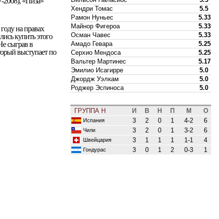
-2008), «Пиза»
Хендри Томас
5.5
Рамон Нуньес
5.33
Майнор Фигероа
5.33
 году на правах
Осман Чавес
5.33
ились купить этого
Амадо Гевара
5.25
 Не сыграв в
торый выступает по
Серхио Мендоса
5.25
Вальтер Мартинес
5.17
Эмилио Исагирре
5.0
Джордж Уэлкам
5.0
Роджер Эспиноса
5.0
ГРУППА H
И
В
Н
П
М
О
3
2
0
1
4-2
6
Испания
3
2
0
1
3-2
6
Чили
3
1
1
1
1-1
4
Швейцария
3
0
1
2
0-3
1
Гондурас