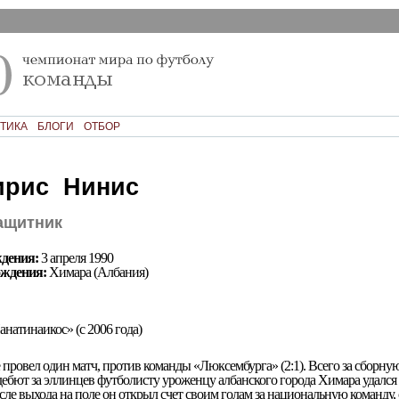
ТИКА
БЛОГИ
ОТБОР
ирис Нинис
ащитник
дения:
3 апреля 1990
ождения:
Химара (Албания)
натинаикос» (с 2006 года)
 провел один матч, против команды «Люксембурга» (2:1). Всего за сборну
 дебют за эллинцев футболисту уроженцу албанского города Химара удался
сле выхода на поле он открыл счет своим голам за национальную команду,