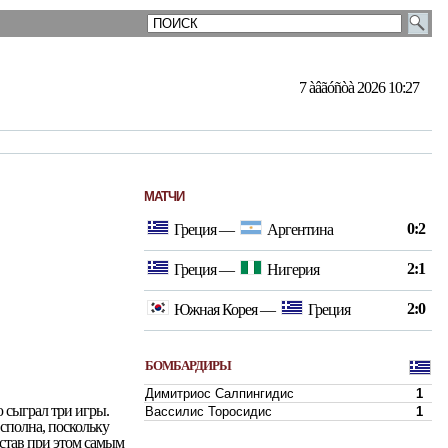
7 àâãóñòà 2026 10:27
МАТЧИ
0:2
Греция
—
Аргентина
2:1
Греция
—
Нигерия
2:0
Южная Корея
—
Греция
БОМБАРДИРЫ
Димитриос Салпингидис
1
ю сыграл три игры.
Вассилис Торосидис
1
 сполна, поскольку
 став при этом самым