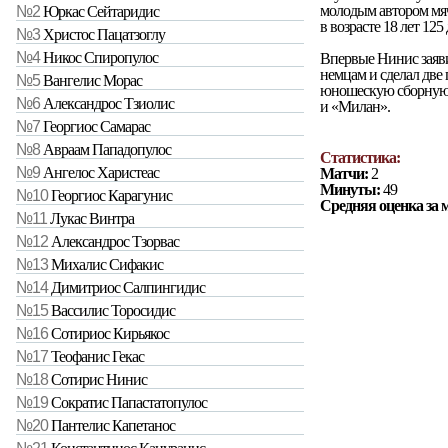
молодым автором мяча
№2
Юркас Сейтаридис
в возрасте 18 лет 12
№3
Христос Пацатзоглу
№4
Никос Спиропулос
Впервые Нинис заяви
немцам и сделал две 
№5
Вангелис Морас
юношескую сборную 
№6
Александрос Тзиолис
и «Милан».
№7
Георгиос Самарас
№8
Авраам Пападопулос
Статистика:
№9
Ангелос Харистеас
Матчи:
2
Минуты:
49
№10
Георгиос Карагунис
Средняя оценка за 
№11
Лукас Винтра
№12
Александрос Тзорвас
№13
Михалис Сифакис
№14
Димитриос Салпингидис
№15
Вассилис Торосидис
№16
Сотириос Кирьякос
№17
Теофанис Гекас
№18
Сотирис Нинис
№19
Сократис Папастатопулос
№20
Пантелис Капетанос