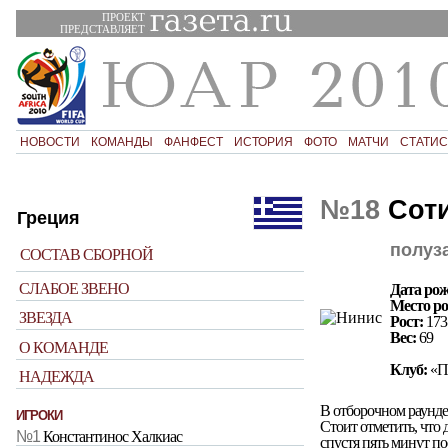
ПРОЕКТ
ПРЕДСТАВЛЯЕТ
НОВОСТИ
КОМАНДЫ
ФАНФЕСТ
ИСТОРИЯ
ФОТО
МАТЧИ
СТАТИС
№18
Сот
Греция
полуз
СОСТАВ СБОРНОЙ
СЛАБОЕ ЗВЕНО
Дата рож
Место р
ЗВЕЗДА
Рост:
173
Вес:
69
О КОМАНДЕ
Клуб:
«Па
НАДЕЖДА
В отборочном раунде
ИГРОКИ
Стоит отметить, что
№1
Константинос Халкиас
спустя пять минут по