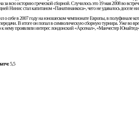
 за всю историю греческой сборной. Случилось это 19 мая 2008 во встрече
5 дней Нинис стал капитаном «Панатинаикоса», чего не удавалось доселе ни
л о себе в 2007 году на юношеском чемпионате Европы, в полуфинале кот
передачи. В итоге он попал в символическую сборную турнира. Уже во вре
к нему проявляли интерес лондонский «Арсенал», «Манчестер Юнайтед»
матч:
5,5