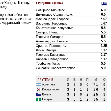
 с Кипром. К слову,
СРЕДНЯЯ ОЦЕНКА
кому.
Сотириос Кирьякос
6.0
орого он забил гол
Димитриос Салпингидис
6.0
мя его вступления за
Александрос Тзорвас
5.67
, мадридский «Реал»
Вассилис Торосидис
5.67
Константинос Кацуранис
5.5
Сотирис Нинис
5.5
Георгиос Самарас
5.5
Александрос Тзиолис
5.5
Христос Пацатзоглу
5.25
Лукас Винтра
5.17
Георгиос Карагунис
5.17
Авраам Пападопулос
5.17
Теофанис Гекас
5.0
Сократис Папастатопулос
5.0
ГРУППА B
И
В
Н
П
М
О
3
3
0
0
7-1
9
Аргентина
3
1
1
1
5-6
4
Южная Корея
3
1
0
2
2-5
3
Греция
3
0
1
2
3-5
1
Нигерия