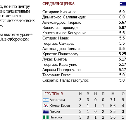
СРЕДНЯЯ ОЦЕНКА
, но и по центру
дине талантливым
Сотириос Кирьякос
6.0
 отличие от
Димитриос Салпингидис
6.0
уется любовью своих
Александрос Тзорвас
5.67
».
Вассилис Торосидис
5.67
Константинос Кацуранис
5.5
на высоком уровне
Сотирис Нинис
5.5
 А в отборочном
Георгиос Самарас
5.5
Александрос Тзиолис
5.5
Христос Пацатзоглу
5.25
Лукас Винтра
5.17
Георгиос Карагунис
5.17
Авраам Пападопулос
5.17
Теофанис Гекас
5.0
Сократис Папастатопулос
5.0
ГРУППА B
И
В
Н
П
М
О
3
3
0
0
7-1
9
Аргентина
3
1
1
1
5-6
4
Южная Корея
3
1
0
2
2-5
3
Греция
3
0
1
2
3-5
1
Нигерия