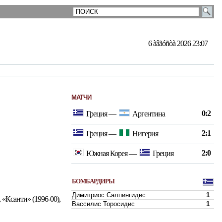
6 àâãóñòà 2026 23:07
МАТЧИ
0:2
Греция
—
Аргентина
2:1
Греция
—
Нигерия
2:0
Южная Корея
—
Греция
БОМБАРДИРЫ
Димитриос Салпингидис
1
 «Ксанти» (1996-00),
Вассилис Торосидис
1