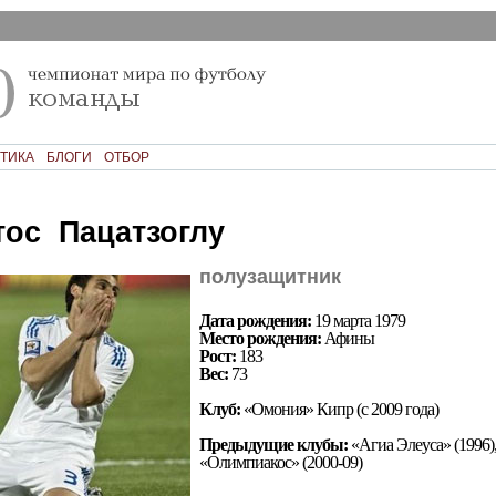
ТИКА
БЛОГИ
ОТБОР
ос Пацатзоглу
полузащитник
Дата рождения:
19 марта 1979
Место рождения:
Афины
Рост:
183
Вес:
73
Клуб:
«Омония» Кипр (с 2009 года)
Предыдущие клубы:
«Агиа Элеуса» (1996),
«Олимпиакос» (2000-09)