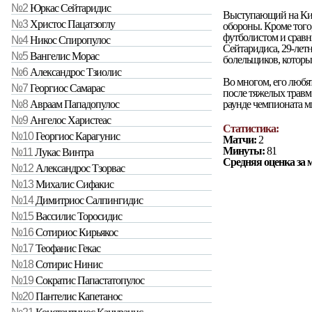
№2
Юркас Сейтаридис
Выступающий на Кипр
№3
Христос Пацатзоглу
обороны. Кроме того
футболистом и сравн
№4
Никос Спиропулос
Сейтаридиса, 29-лет
№5
Вангелис Морас
болельщиков, которы
№6
Александрос Тзиолис
Во многом, его любя
№7
Георгиос Самарас
после тяжелых травм
раунде чемпионата ми
№8
Авраам Пападопулос
№9
Ангелос Харистеас
Статистика:
№10
Георгиос Карагунис
Матчи:
2
Минуты:
81
№11
Лукас Винтра
Средняя оценка за 
№12
Александрос Тзорвас
№13
Михалис Сифакис
№14
Димитриос Салпингидис
№15
Вассилис Торосидис
№16
Сотириос Кирьякос
№17
Теофанис Гекас
№18
Сотирис Нинис
№19
Сократис Папастатопулос
№20
Пантелис Капетанос