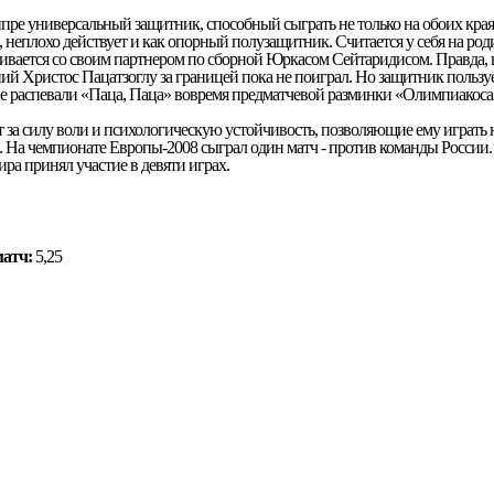
е универсальный защитник, способный сыграть не только на обоих краях
, неплохо действует и как опорный полузащитник. Считается у себя на ро
ивается со своим партнером по сборной Юркасом Сейтаридисом. Правда, в
ний Христос Пацатзоглу за границей пока не поиграл. Но защитник польз
е распевали «Паца, Паца» вовремя предматчевой разминки «Олимпиакоса
т за силу воли и психологическую устойчивость, позволяющие ему играть 
. На чемпионате Европы-2008 сыграл один матч - против команды России.
ра принял участие в девяти играх.
матч:
5,25