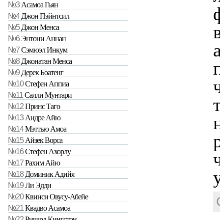
№3
Асамоа Гьян
№4
Джон Пэйнтсил
№5
Джон Менса
№6
Энтони Аннан
№7
Сэмюэл Инкум
№8
Джонатан Менса
№9
Дерек Боатенг
№10
Стефен Аппиа
№11
Салли Мунтари
№12
Принс Таго
№13
Андре Айю
№14
Мэттью Амоа
№15
Айзек Ворса
№16
Стефен Ахорлу
№17
Рахим Айю
№18
Доминик Адийя
№19
Ли Эдди
№20
Квинси Овусу-Абейе
№21
Квадво Асамоа
№22
Ричард Кингстон