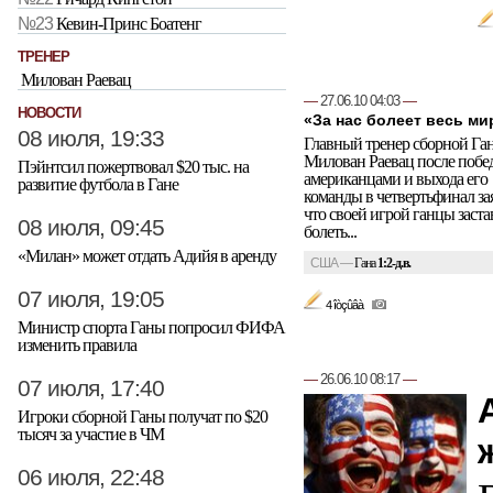
№23
Кевин-Принс Боатенг
ТРЕНЕР
Милован Раевац
—
27.06.10 04:03
—
НОВОСТИ
«За нас болеет весь ми
08 июля, 19:33
Главный тренер сборной Га
Милован Раевац после побе
Пэйнтсил пожертвовал $20 тыс. на
американцами и выхода его
развитие футбола в Гане
команды в четвертьфинал за
что своей игрой ганцы заст
08 июля, 09:45
болеть...
«Милан» может отдать Адийя в аренду
США
—
Гана
1:2-д.в.
07 июля, 19:05
4 îòçûâà
Министр спорта Ганы попросил ФИФА
изменить правила
—
26.06.10 08:17
—
07 июля, 17:40
Игроки сборной Ганы получат по $20
тысяч за участие в ЧМ
06 июля, 22:48