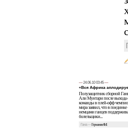
—
24.06.10 03:45
—
«Вся Африка аплодируе
Полузащитник сборной Ган
Али Мунтари после выхода 
команды в плей-офф чемпио
мира заявил, что в поединке 
немцами ганцев поддержив
болельщики...
Гана
—
Германия
0:1