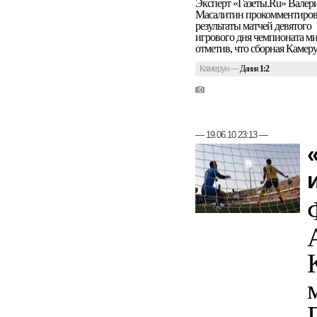
Эксперт «Газеты.Ru» Валер
Масалитин прокомментиров
результаты матчей девятого
игрового дня чемпионата ми
отметив, что сборная Камерун
Камерун
—
Дания
1:2
—
19.06.10 23:13
—