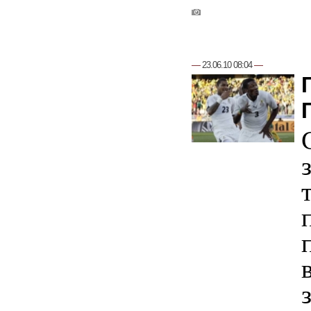
—
23.06.10 08:04
—