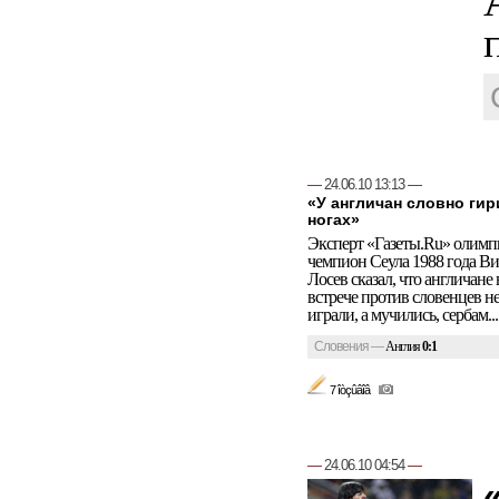
—
24.06.10 13:13
—
«У англичан словно гир
ногах»
Эксперт «Газеты.Ru» олим
чемпион Сеула 1988 года В
Лосев сказал, что англичане 
встрече против словенцев н
играли, а мучились, сербам...
Словения
—
Англия
0:1
7 îòçûâîâ
—
24.06.10 04:54
—