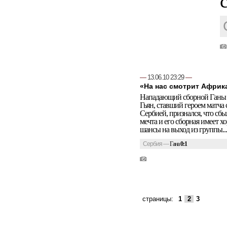
—
13.06.10 23:29
—
«На нас смотрит Африк
Нападающий сборной Ганы
Гьян, ставший героем матча 
Сербией, признался, что сбы
мечта и его сборная имеет х
шансы на выход из группы...
Сербия
—
Гана
0:1
страницы:
1
2
3