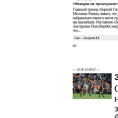
«Немцам не проиграем»
Главный тренер сборной Га
Милован Раевац заявил, что
набранным очком в матче п
австралийцев. Наставник с
Австралии Пим Вербек увер
что...
Гана — Австралия
1:1
—
19.06.10 08:07
—