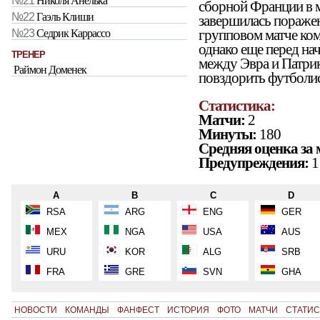
№21
Николя Анелька
сборной Франции в м
№22
Гаэль Клиши
завершилась пораже
групповом матче ком
№23
Седрик Каррассо
однако еще перед на
ТРЕНЕР
между Эвра и Патрик
Раймон Доменек
повздорить футболис
Статистика:
Матчи:
2
Минуты:
180
Средняя оценка за 
Предупреждения:
1
A
B
C
D
RSA
ARG
ENG
GER
MEX
NGA
USA
AUS
URU
KOR
ALG
SRB
FRA
GRE
SVN
GHA
НОВОСТИ
КОМАНДЫ
ФАНФЕСТ
ИСТОРИЯ
ФОТО
МАТЧИ
СТАТИС