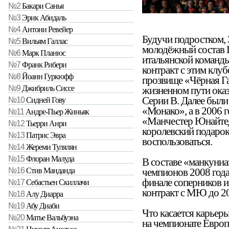
№2
Бакари Санья
№3
Эрик Абидаль
№4
Антони Ревейер
Будучи подростком, 
№5
Вильям Галлас
молодёжный состав 
№6
Марк Планюс
итальянской команды
№7
Франк Рибери
контракт с этим клу
№8
Йоанн Гуркюфф
прозвище «Чёрная Г
№9
Джибриль Сиссе
жизненном пути ока
Серии B. Далее были
№10
Сидней Гову
«Монако», а в 2006 г
№11
Андре-Пьер Жиньяк
«Манчестер Юнайтед
№12
Тьерри Анри
королевский подарок
№13
Патрис Эвра
воспользоваться.
№14
Жереми Тулялян
№15
Флоран Малуда
В составе «манкуниа
чемпионов 2008 года
№16
Стив Манданда
финале соперников и
№17
Себастьен Скиллачи
контракт с МЮ до 20
№18
Алу Диарра
№19
Абу Диаби
Что касается карьер
№20
Матье Вальбуэна
на чемпионате Европ