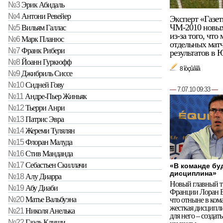
№3
Эрик Абидаль
№4
Антони Ревейер
Эксперт «Газе
ЧМ-2010 новых 
№5
Вильям Галлас
из-за того, что
№6
Марк Планюс
отдельных матч
№7
Франк Рибери
результатов в Ю
№8
Йоанн Гуркюфф
8 îòçûâîâ
№9
Джибриль Сиссе
№10
Сидней Гову
—
7.07.10 09:33
—
№11
Андре-Пьер Жиньяк
№12
Тьерри Анри
№13
Патрис Эвра
№14
Жереми Тулялян
№15
Флоран Малуда
№16
Стив Манданда
№17
Себастьен Скиллачи
«В команде бу
дисциплина»
№18
Алу Диарра
Новый главный т
№19
Абу Диаби
Франции Лоран Б
№20
Матье Вальбуэна
что отныне в ком
жесткая дисципли
№21
Николя Анелька
для него – создать
№22
Гаэль Клиши