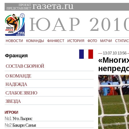
ПРОЕКТ
ПРЕДСТАВЛЯЕТ
НОВОСТИ
КОМАНДЫ
ФАНФЕСТ
ИСТОРИЯ
ФОТО
МАТЧИ
СТАТИС
—
13.07.10 13:56
Франция
«Многих
СОСТАВ СБОРНОЙ
непред
О КОМАНДЕ
НАДЕЖДА
СЛАБОЕ ЗВЕНО
ЗВЕЗДА
ИГРОКИ
№1
Уго Льорис
№2
Бакари Санья