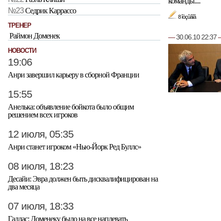
команды....
№23
Седрик Каррассо
8 îòçûâîâ
ТРЕНЕР
Раймон Доменек
—
30.06.10 22:37
НОВОСТИ
19:06
Анри завершил карьеру в сборной Франции
15:55
Анелька: объявление бойкота было общим
решением всех игроков
12 июля, 05:35
Анри станет игроком «Нью-Йорк Ред Буллс»
08 июля, 18:23
Десайи: Эвра должен быть дисквалифицирован на
два месяца
07 июля, 18:33
Галлас: Доменеку было на все наплевать