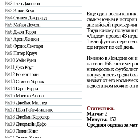
№2
Глен Джонсон
№3
Эшли Коул
Еще один воспитанник 
№4
Стивен Джеррард
самым юным в истории 
английской премьер-лиги
№5
Майкл Доусон
Тогда юному полузащитн
№6
Джон Терри
«Лидса» провел 43 игры 
№7
Арон Леннон
1 млн фунтов перешел и
№8
Фрэнк Лэмпард
где играет по сей день.
№9
Питер Крауч
Именно в Лондоне он и 
№10
Уэйн Руни
на свои 166 сантиметро
№11
Джо Коул
низкорослых футболисто
популярность среди бо
№12
Роберт Грин
визжат от его космичес
№13
Стивен Уорнок
недостатком можно отне
№14
Гарет Бэрри
№15
Мэттью Апсон
№16
Джеймс Милнер
Статистика:
№17
Шон Райт-Филлипс
Матчи:
2
№18
Джейми Каррагер
Минуты:
152
№19
Джермейн Дефо
Средняя оценка за мат
№20
Ледли Кинг