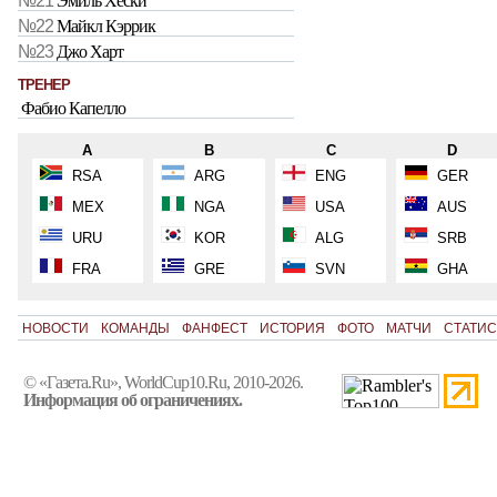
№21
Эмиль Хески
№22
Майкл Кэррик
№23
Джо Харт
ТРЕНЕР
Фабио Капелло
A
B
C
D
RSA
ARG
ENG
GER
MEX
NGA
USA
AUS
URU
KOR
ALG
SRB
FRA
GRE
SVN
GHA
НОВОСТИ
КОМАНДЫ
ФАНФЕСТ
ИСТОРИЯ
ФОТО
МАТЧИ
СТАТИС
© «Газета.Ru», WorldCup10.Ru, 2010-2026.
Информация об ограничениях.