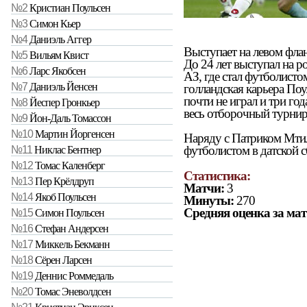
№2
Кристиан Поульсен
№3
Симон Кьер
№4
Даниэль Аггер
Выступает на левом фланг
№5
Вильям Квист
До 24 лет выступал на р
№6
Ларс Якобсен
АЗ, где стал футболисто
№7
Даниэль Йенсен
голландская карьера Поу
почти не играл и три го
№8
Йеспер Гронкьер
весь отборочный турнир
№9
Йон-Даль Томассон
№10
Мартин Йоргенсен
Наряду с Патриком Мти
футболистом в датской 
№11
Никлас Бентнер
№12
Томас Каленберг
Статистика:
№13
Пер Крёлдруп
Матчи:
3
№14
Якоб Поульсен
Минуты:
270
Средняя оценка за мат
№15
Симон Поульсен
№16
Стефан Андерсен
№17
Миккель Бекманн
№18
Сёрен Ларсен
№19
Деннис Роммедаль
№20
Томас Эневолдсен