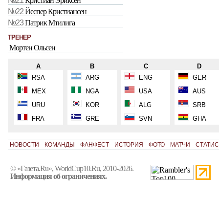
№21
Кристиан Эриксен
№22
Йеспер Кристиансен
№23
Патрик Мтилига
ТРЕНЕР
Мортен Ольсен
A
B
C
D
RSA
ARG
ENG
GER
MEX
NGA
USA
AUS
URU
KOR
ALG
SRB
FRA
GRE
SVN
GHA
НОВОСТИ
КОМАНДЫ
ФАНФЕСТ
ИСТОРИЯ
ФОТО
МАТЧИ
СТАТИС
© «Газета.Ru», WorldCup10.Ru, 2010-2026.
Информация об ограничениях.