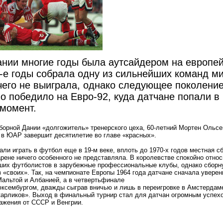
нии многие годы была аутсайдером на европе
0-е годы собрала одну из сильнейших команд ми
чего не выиграла, однако следующее поколени
о победило на Евро-92, куда датчане попали в
момент.
борной Дании «долгожитель» тренерского цеха, 60-летний Мортен Ольсе
 в ЮАР завершит десятилетие во главе «красных».
али играть в футбол еще в 19-м веке, вплоть до 1970-х годов местная с
ене ничего особенного не представляла. В королевстве спокойно относ
ших футболистов в зарубежные профессиональные клубы, однако сборн
 «своих». Так, на чемпионате Европы 1964 года датчане сначала уверен
Мальтой и Албанией, а в четвертьфинале
юксембургом, дважды сыграв вничью и лишь в переигровке в Амстердам
карликов». Выход в финальный турнир стал для датчан огромным успехо
ажения от СССР и Венгрии.