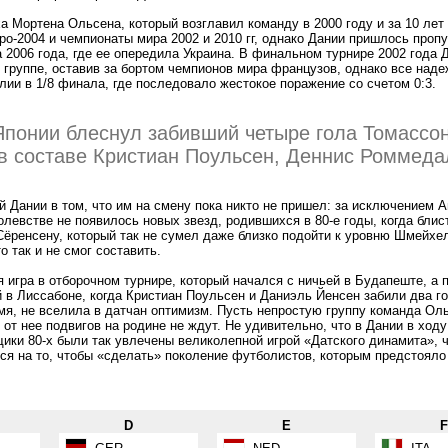
а Мортена Ольсена, который возглавил команду в 2000 году и за 10 лет
ро-2004 и чемпионаты мира 2002 и 2010 гг, однако Дании пришлось пропу
 2006 года, где ее опередила Украина. В финальном турнире 2002 года 
 группе, оставив за бортом чемпионов мира французов, однако все над
лии в 1/8 финала, где последовало жестокое поражение со счетом 0:3.
Японии блеснул забивший четыре гола Томассон
в составе Кристиан Поульсен, Деннис Роммед
 Дании в том, что им на смену пока никто не пришел: за исключением А
олевстве не появилось новых звезд, родившихся в 80-е годы, когда блис
Сёренсену, который так не сумел даже близко подойти к уровню Шмейхе
о так и не смог составить.
 игра в отборочном турнире, который начался с ничьей в Будапеште, а
 в Лиссабоне, когда Кристиан Поульсен и Даниэль Йенсен забили два го
мя, не вселила в датчан оптимизм. Пусть непростую группу команда Ол
от нее подвигов на родине не ждут. Не удивительно, что в Дании в ходу
ики 80-х были так увлечены великолепной игрой «Датского динамита», ч
ся на то, чтобы «сделать» поколение футболистов, которым предстояло 
D
E