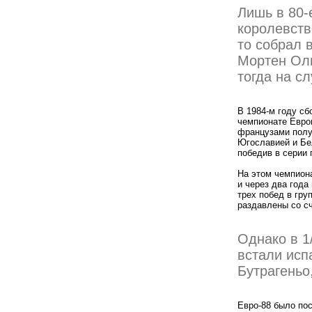
Лишь в 80-
королевств
то собрал 
Мортен Оль
тогда на сл
В 1984-м году сб
чемпионате Европ
французами полу
Югославией и Бе
победив в серии 
На этом чемпион
и через два года
трех побед в гру
раздавлены со сч
Однако в 1
встали исп
Бутрагеньо
Евро-88 было пос