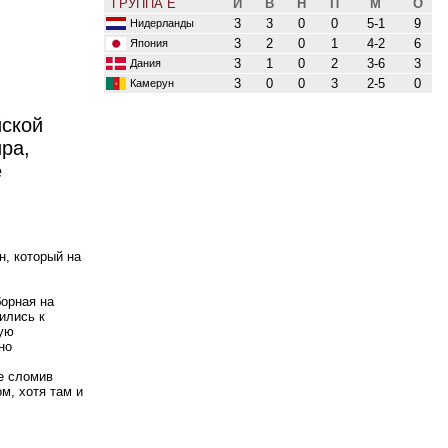
ГРУППА E
И
В
Н
П
М
О
3
3
0
0
5-1
9
Нидерланды
3
2
0
1
4-2
6
Япония
3
1
0
2
3-6
3
Дания
3
0
0
3
2-5
0
Камерун
йской
ра,
е
н, который на
борная на
ились к
ую
но
е сломив
м, хотя там и