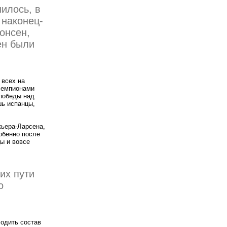
илось, в
 наконец-
онсен,
ен были
 всех на
 чемпионами
победы над
шь испанцы,
кьера-Ларсена,
собенно после
ы и вовсе
их пути
о
лодить состав