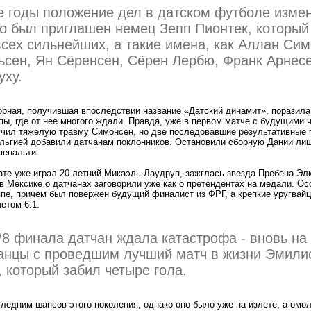
е годы положение дел в датском футболе измен
о был приглашен немец Зепп Пионтек, который
всех сильнейших, а такие имена, как Аллан Сим
сен, Ян Сёренсен, Сёрен Лербю, Франк Арнес
уху.
орная, получившая впоследствии название «Датский динамит», поразила
ы, где от нее многого ждали. Правда, уже в первом матче с будущими
чил тяжелую травму Симонсен, но две последовавшие результативные 
льгией добавили датчанам поклонников. Остановили сборную Дании ли
пенальти.
ате уже играл 20-летний Микаэль Лаудруп, зажглась звезда Пребена Эл
 в Мексике о датчанах заговорили уже как о претендентах на медали. О
ппе, причем был повержен будущий финалист из ФРГ, а крепкие уругвайц
етом 6:1.
/8 финала датчан ждала катастрофа - вновь на 
анцы с проведшим лучший матч в жизни Эмили
, который забил четыре гола.
ледним шансов этого поколения, однако оно было уже на излете, а омо