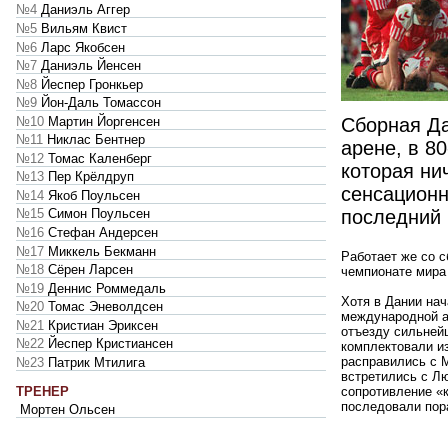
№4
Даниэль Аггер
№5
Вильям Квист
№6
Ларс Якобсен
№7
Даниэль Йенсен
№8
Йеспер Гронкьер
№9
Йон-Даль Томассон
№10
Мартин Йоргенсен
Сборная Да
№11
Никлас Бентнер
арене, в 8
№12
Томас Каленберг
которая ни
№13
Пер Крёлдруп
сенсационн
№14
Якоб Поульсен
последний 
№15
Симон Поульсен
№16
Стефан Андерсен
№17
Миккель Бекманн
Работает же со с
№18
Сёрен Ларсен
чемпионате мира
№19
Деннис Роммедаль
Хотя в Дании нач
№20
Томас Эневолдсен
международной ар
№21
Кристиан Эриксен
отъезду сильней
№22
Йеспер Кристиансен
комплектовали из
расправились с 
№23
Патрик Мтилига
встретились с Л
ТРЕНЕР
сопротивление «
последовали пор
Мортен Ольсен