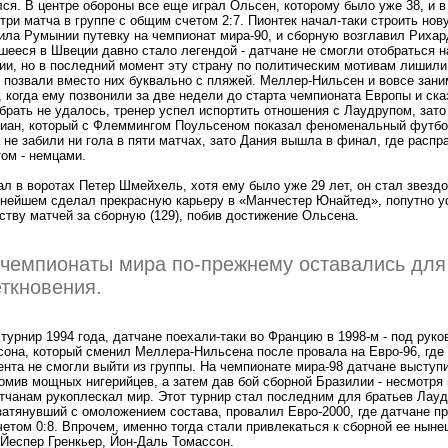
ся. В центре обороны все еще играл Ольсен, которому было уже 38, и в
три матча в группе с общим счетом 2:7. Пионтек начал-таки строить нов
пила Румынии путевку на чемпионат мира-90, и сборную возглавил Риха
ееся в Швеции давно стало легендой - датчане не смогли отобраться н
ии, но в последний момент эту страну по политическим мотивам лишили
 позвали вместо них буквально с пляжей. Меллер-Нильсен и вовсе зан
 когда ему позвонили за две недели до старта чемпионата Европы и ска
брать не удалось, тренер успел испортить отношения с Лаудрупом, зато
иан, который с Флеммингом Поульсеном показал феноменальный футбол
 не забили ни гола в пяти матчах, зато Дания вышла в финал, где распр
ом - немцами.
ал в воротах Петер Шмейхель, хотя ему было уже 29 лет, он стал звезд
ьнейшем сделал прекрасную карьеру в «Манчестер Юнайтед», попутно у
ству матчей за сборную (129), побив достижение Ольсена.
 чемпионаты мира по-прежнему оставались для
ткновения.
турнир 1994 года, датчане поехали-таки во Францию в 1998-м - под рук
она, который сменил Меллера-Нильсена после провала на Евро-96, где 
нта не смогли выйти из группы. На чемпионате мира-98 датчане выступи
омив мощных нигерийцев, а затем дав бой сборной Бразилии - несмотря
атчанам рукоплескал мир. Этот турнир стал последним для братьев Лауд
атянувший с омоложением состава, провалил Евро-2000, где датчане пр
етом 0:8. Впрочем, именно тогда стали привлекаться к сборной ее ныне
Йеспер Гренкьер, Йон-Даль Томассон.