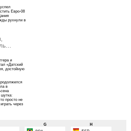
 успел
стить Евро-08
Дания
ежды рухнули в
,
аль…
ггера и
тал «Датский
ля, достойную
 продолжился
ла в
ьсена
 шутка:
то просто не
играть через
F
G
H