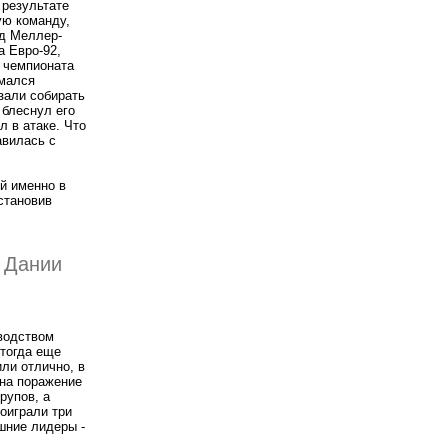
 результате
ую команду,
рд Меллер-
а Евро-92,
 чемпионата
имался
зали собирать
 блеснул его
 в атаке. Что
авилась с
ой именно в
становив
 Дании
оводством
тогда еще
ли отлично, в
 на поражение
рупов, а
оиграли три
шние лидеры -