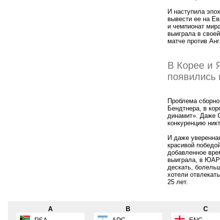
И наступила эпох
вывести ее на Ев
и чемпионат мира
выиграла в своей
матче против Анг
В Корее и 
появились 
Проблема сборной
Бендтнера, в кор
динамит». Даже 
конкуренцию никт
И даже уверенная
красивой победой
добавленное вре
выиграла, в ЮАР 
дескать, болельщ
хотели отвлекать
25 лет.
A
B
C