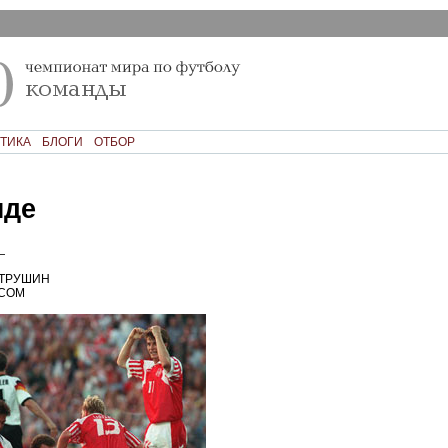
ТИКА
БЛОГИ
ОТБОР
нде
—
 ТРУШИН
.COM