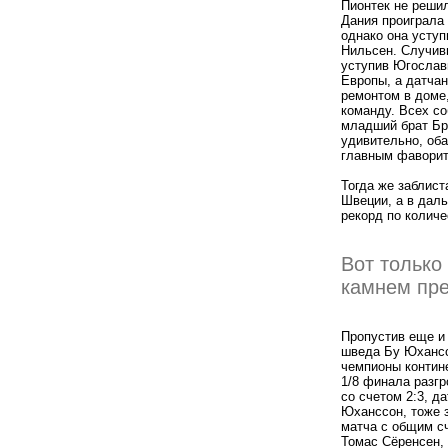
Пионтек не решил
Дания проиграла 
однако она усту
Нильсен. Случивш
уступив Югослав
Европы, а датчан
ремонтом в доме,
команду. Всех со
младший брат Бр
удивительно, оба
главным фаворит
Тогда же заблист
Швеции, а в дал
рекорд по количе
Вот только
камнем пре
Пропустив еще и 
шведа Бу Юхансс
чемпионы контине
1/8 финала разгр
со счетом 2:3, д
Юханссон, тоже з
матча с общим сч
Томас Сёренсен, 