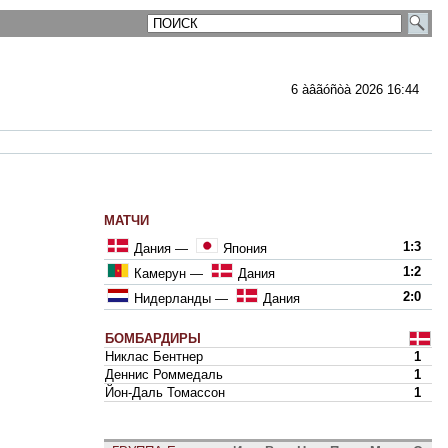
6 àâãóñòà 2026 16:44
МАТЧИ
1:3
Дания
—
Япония
1:2
Камерун
—
Дания
2:0
Нидерланды
—
Дания
БОМБАРДИРЫ
Никлас Бентнер
1
Деннис Роммедаль
1
Йон-Даль Томассон
1