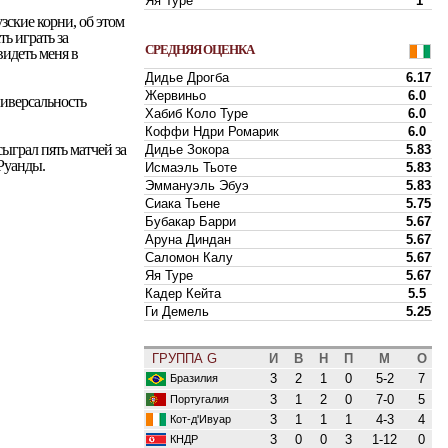
Яя Туре
1
ские корни, об этом
ь играть за
СРЕДНЯЯ ОЦЕНКА
видеть меня в
Дидье Дрогба
6.17
Жервиньо
6.0
ниверсальность
Хабиб Коло Туре
6.0
Коффи Ндри Ромарик
6.0
ыграл пять матчей за
Дидье Зокора
5.83
Руанды.
Исмаэль Тьоте
5.83
Эммануэль Эбуэ
5.83
Сиака Тьене
5.75
Бубакар Барри
5.67
Аруна Диндан
5.67
Саломон Калу
5.67
Яя Туре
5.67
Кадер Кейта
5.5
Ги Демель
5.25
ГРУППА G
И
В
Н
П
М
О
3
2
1
0
5-2
7
Бразилия
3
1
2
0
7-0
5
Португалия
3
1
1
1
4-3
4
Кот-д'Ивуар
3
0
0
3
1-12
0
КНДР