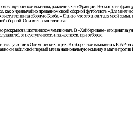
роков ивуарийской команды, рожденных во Франции. Несмотря на француз
, как о чрезвычайно преданном своей сборной футболисте. «Для меня чест
о выступлении за сборную Бамба. – Я знаю, что это значит для моей семьи, 
ой сборной. Они все время смеются».
но раскрылся в шотландском чемпионате. В «Хайберниане» его ценят за у
олузащите), за неуступчивость и за жесткость при отборах.
инимал участие в Олимпийских играх. В отборочной кампании к ЮАР он с
авно он забил свой первый мяч за национальную команду, в матче против 