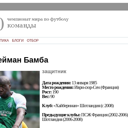
ТИКА
БЛОГИ
ОТБОР
йман Бамба
защитник
Дата рождения:
13 января 1985
Место рождения:
Иври-сюр-Сен (Франция)
Рост:
190
Вес:
90
Клуб:
«Хайберниан» Шотландия (с 2008)
Предыдущие клубы:
ПСЖ Франция (2002-2006)
Шотландия (2006-2008)