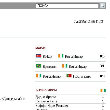
7 àâãóñòà 2026 11:53
МАТЧИ
0:3
КНДР
—
Кот-д'Ивуар
3:1
Бразилия
—
Кот-д'Ивуар
0:0
Кот-д'Ивуар
—
Португалия
БОМБАРДИРЫ
Дидье Дрогба
1
, «Данфермлайн»
Саломон Калу
1
Коффи Ндри Ромарик
1