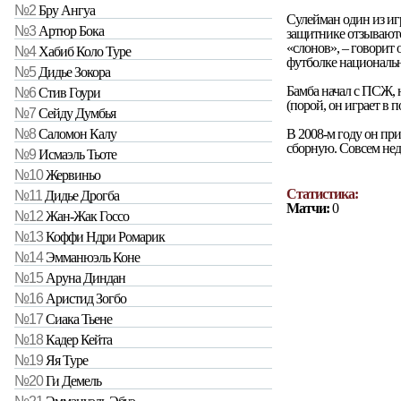
№2
Бру Ангуа
Сулейман один из иг
№3
Артюр Бока
защитнике отзываются
«слонов», – говорит 
№4
Хабиб Коло Туре
футболке национальн
№5
Дидье Зокора
Бамба начал с ПСЖ, 
№6
Стив Гоури
(порой, он играет в п
№7
Сейду Думбья
В 2008-м году он пр
№8
Саломон Калу
сборную. Совсем нед
№9
Исмаэль Тьоте
№10
Жервиньо
Статистика:
№11
Дидье Дрогба
Матчи:
0
№12
Жан-Жак Госсо
№13
Коффи Ндри Ромарик
№14
Эмманюэль Коне
№15
Аруна Диндан
№16
Аристид Зогбо
№17
Сиака Тьене
№18
Кадер Кейта
№19
Яя Туре
№20
Ги Демель