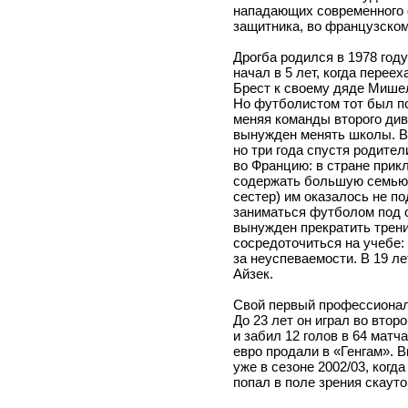
нападающих современного ф
защитника, во французском
Дрогба родился в 1978 год
начал в 5 лет, когда перее
Брест к своему дяде Мишел
Но футболистом тот был п
меняя команды второго див
вынужден менять школы. В 
но три года спустя родите
во Францию: в стране прик
содержать большую семью 
сестер) им оказалось не п
заниматься футболом под о
вынужден прекратить трени
сосредоточиться на учебе:
за неуспеваемости. В 19 ле
Айзек.
Свой первый профессиональ
До 23 лет он играл во вто
и забил 12 голов в 64 матч
евро продали в «Генгам». 
уже в сезоне 2002/03, когда
попал в поле зрения скаут