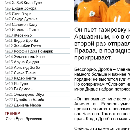
№4
Хабиб Коло Туре
№5
Дидье Зокора
№6
Стив Гоури
№7
Сейду Думбья
№8
Саломон Калу
Он пьет газировку 
№9
Исмаэль Тьоте
№10
Жервиньо
Аршавиным, но в о
№11
Дидье Дрогба
второй раз отправ
№12
Жан-Жак Госсо
Правда, в подкидн
№13
Коффи Ндри Ромарик
проигрывает.
№14
Эмманюэль Коне
№15
Аруна Диндан
№16
Аристид Зогбо
Бесспорно, Дрогба – главна
№17
Сиака Тьене
намного больше и важнее г
№18
Кадер Кейта
порядке: не выспится или 
№19
Яя Туре
Но соперникам «Слонов» на 
мира Дидье набрал потряс
№20
Ги Демель
№21
Эммануэль Эбуэ
«Он напоминает мне всех в
№22
Сулейман Бамба
Анчелотти. – Если он сумел
№23
Даниэль Йебоа
против него играть невозмо
ван Бастена. Так вот он по
ТРЕНЕР
прав. Когда Дрогба на макс
Свен-Ёран Эрикссон
Сейчас это кажется удивит