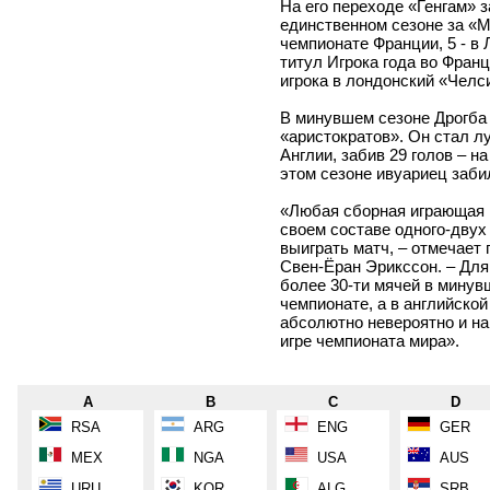
На его переходе «Генгам» з
единственном сезоне за «М
чемпионате Франции, 5 - в 
титул Игрока года во Фран
игрока в лондонский «Челс
В минувшем сезоне Дрогба 
«аристократов». Он стал 
Англии, забив 29 голов – н
этом сезоне ивуариец заби
«Любая сборная играющая н
своем составе одного-двух
выиграть матч, – отмечает
Свен-Ёран Эрикссон. – Для 
более 30-ти мячей в минувш
чемпионате, а в английской
абсолютно невероятно и н
игре чемпионата мира».
A
B
C
D
RSA
ARG
ENG
GER
MEX
NGA
USA
AUS
URU
KOR
ALG
SRB