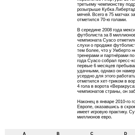
третьему чемпионству подря
розыгрыше Кубка Либертадо
мячей. Всего в 75 матчах з
отметился 70-ю голами.
В середине 2008 года мекс
футболиста за 8 миллионов
чемпионата Суасо отметил
слухи о продаже футболист
тем более, что у Умберто 
тренерами и партнёрами по
года Суасо собрал пресс-к
первые 6 месяцев пребыван
удачными, однако он намер
усердно для этого работат
отметился хет-триком в вор
4 гола в ворота «Веракруса
чемпионатов страны, он заб
Наконец в январе 2010-го 
Европе, оказавшись в скро
имеет игровую практику. С
миллионов евро.
A
B
C
D