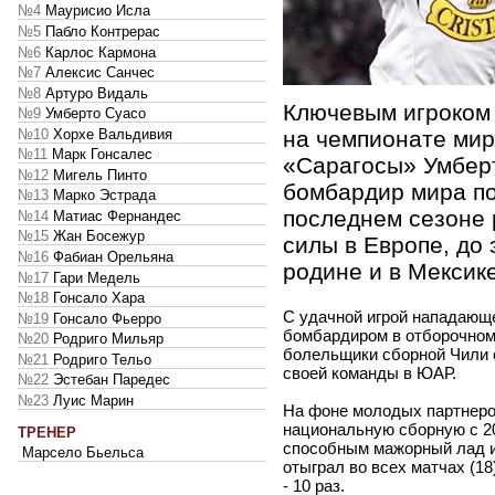
№4
Маурисио Исла
№5
Пабло Контрерас
№6
Карлос Кармона
№7
Алексис Санчес
№8
Артуро Видаль
Ключевым игроком
№9
Умберто Суасо
№10
Хорхе Вальдивия
на чемпионате мир
№11
Марк Гонсалес
«Сарагосы» Умбер
№12
Мигель Пинто
бомбардир мира по
№13
Марко Эстрада
последнем сезоне 
№14
Матиас Фернандес
№15
Жан Босежур
силы в Европе, до 
№16
Фабиан Орельяна
родине и в Мексике
№17
Гари Медель
№18
Гонсало Хара
С удачной игрой нападающ
№19
Гонсало Фьерро
бомбардиром в отборочном
№20
Родриго Мильяр
болельщики сборной Чили
№21
Родриго Тельо
своей команды в ЮАР.
№22
Эстебан Паредес
№23
Луис Марин
На фоне молодых партнеро
национальную сборную с 20
ТРЕНЕР
способным мажорный лад иг
Марсело Бьельса
отыграл во всех матчах (1
- 10 раз.