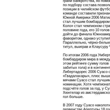
грани банкротства, но пом
по подбору состава позвол
позиции в чилийском футбо
команде составили призна
Южной Америки 2006 Матиа
стал лучшим бомбардиром 
Коло» стал чемпионом стран
половине года, его 10 голо
дойти до финала Южноамер
фаворитом, однако уступил
Параллельно, чёрно-белые
титул, выиграв и Клаусуру 
По итогам 2006 года Умбер
бомбардиром мира в между
этом рейтинге сумму голов 
забитых гола) и в контине
Либертадорес 2006 Суасо о
«Гвадалахары», плюс выше
мячами Суасо стал лучшим
номинации. Хотя чемпионат
подсчёте голов за год, у С
Хюнтелар из амстердамског
гол больше.
В 2007 году Суасо наколот
первенстве Апертуры 18 го