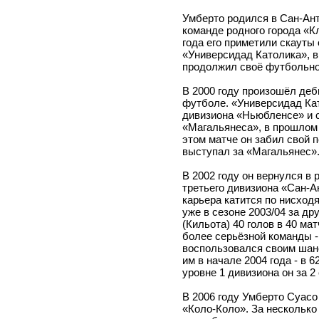
Умберто родился в Сан-Ант
команде родного города «Кл
года его приметили скауты 
«Универсидад Католика», в
продолжил своё футбольно
В 2000 году произошёл де
футболе. «Универсидад Кат
дивизиона «Ньюбленсе» и с
«Магальянеса», в прошлом 
этом матче он забил свой 
выступал за «Магальянес»
В 2002 году он вернулся в 
третьего дивизиона «Сан-Ан
карьера катится по нисходя
уже в сезоне 2003/04 за др
(Кильота) 40 голов в 40 ма
более серьёзной команды -
воспользовался своим шанс
им в начале 2004 года - в 
уровне 1 дивизиона он за 2 
В 2006 году Умберто Суасо
«Коло-Коло». За несколько