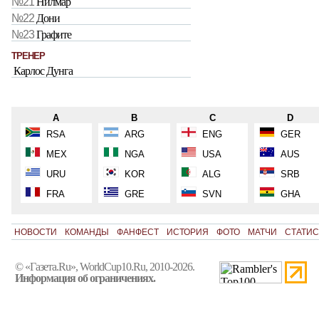
№21
Нилмар
№22
Дони
№23
Графите
ТРЕНЕР
Карлос Дунга
A
B
C
D
RSA
ARG
ENG
GER
MEX
NGA
USA
AUS
URU
KOR
ALG
SRB
FRA
GRE
SVN
GHA
НОВОСТИ
КОМАНДЫ
ФАНФЕСТ
ИСТОРИЯ
ФОТО
МАТЧИ
СТАТИС
© «Газета.Ru», WorldCup10.Ru, 2010-2026.
Информация об ограничениях.