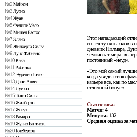
№2
Майкон
№3
Лусио
№4
Жуан
№5
Фелипе Мело
№6
Мишел Бастос
Этот нападающий отлич
№7
Элано
его счету пять голов в 
№8
Жилберто Силва
дневник Нилмара, Дунг
№9
Луис Фабиано
чемпионат мира, вычер
постоянный «неуд».
№10
Кака
№11
Робиньо
«Это мой самый лучший
№12
Эурелио Гомес
когда увидел свою фами
карьере все, как по мас
№13
Дани Алвес
отличный бонус».
№14
Луизао
№15
Тьяго Силва
№16
Жилберто
Статистика:
Матчи:
4
№17
Жозуэ
Минуты:
132
№18
Рамирес
Средняя оценка за ма
№19
Жулио Баптиста
№20
Клеберсон