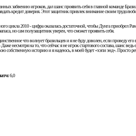
анных забвению игроков, дал шанс проявить себя в главной команде Браз
равдать кредит доверия. Этот защитник привлек внимание своим трудолюби
ного цикла 2010 - цифра оказалась достаточной, чтобы Дунга приобрел Ра
апаса, но сам полузащитник уверен, что сможет проявить себя.
инственное что волнует бразильцев и я не буду доволен, если проведу его в
 Даже несмотря на то, что сейчас я не игрок стартового состава, шанс ведь 
свою собственную историю и я надеюсь, в моей будет «хэпи энд». Просто ре
матч:
6,0