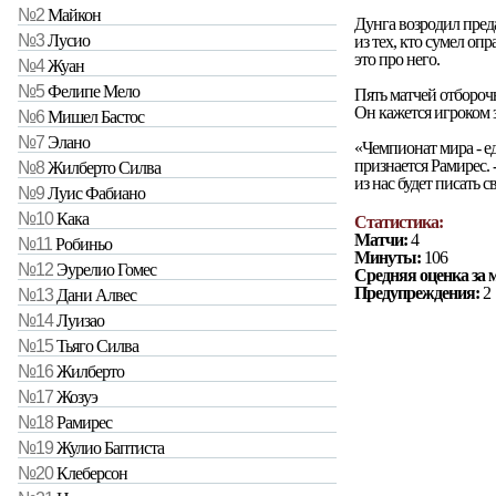
№2
Майкон
Дунга возродил пред
№3
Лусио
из тех, кто сумел оп
это про него.
№4
Жуан
№5
Фелипе Мело
Пять матчей отбороч
Он кажется игроком з
№6
Мишел Бастос
№7
Элано
«Чемпионат мира - ед
признается Рамирес. -
№8
Жилберто Силва
из нас будет писать 
№9
Луис Фабиано
№10
Кака
Статистика:
Матчи:
4
№11
Робиньо
Минуты:
106
№12
Эурелио Гомес
Средняя оценка за 
Предупреждения:
2
№13
Дани Алвес
№14
Луизао
№15
Тьяго Силва
№16
Жилберто
№17
Жозуэ
№18
Рамирес
№19
Жулио Баптиста
№20
Клеберсон