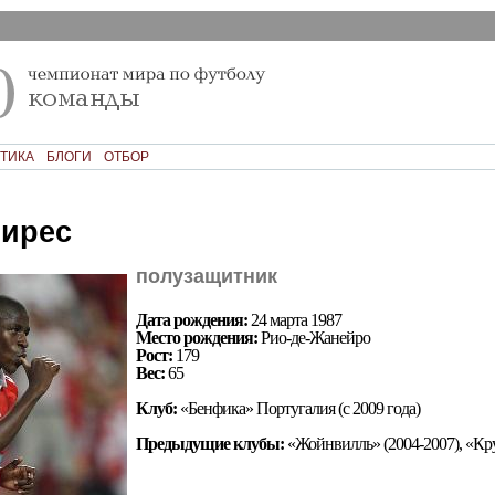
ТИКА
БЛОГИ
ОТБОР
ирес
полузащитник
Дата рождения:
24 марта 1987
Место рождения:
Рио-де-Жанейро
Рост:
179
Вес:
65
Клуб:
«Бенфика» Португалия (с 2009 года)
Предыдущие клубы:
«Жойнвилль» (2004-2007), «Кру