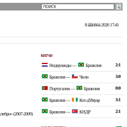
8 àâãóñòà 2026 17:41
МАТЧИ
2:1
Нидерланды
—
Бразилия
3:0
Бразилия
—
Чили
0:0
Португалия
—
Бразилия
3:1
Бразилия
—
Кот-д'Ивуар
2:1
Бразилия
—
КНДР
зейро» (2007-2009)