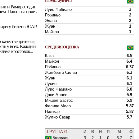
БОМБАРДИРЫ
илии и Рамирес один
Луис Фабиано
3
ем. Пашет на поле -
Робиньо
2
Элано
2
Жуан
1
миресу билет в ЮАР.
Майкон
1
 качестве зрителя», –
есть у всех. Каждый
СРЕДНЯЯ ОЦЕНКА
клама кроссовок...
Кака
6.5
Майкон
6.4
Робиньо
6.37
Жилберто Силва
6.3
Жуан
6.1
Лусио
6.1
Луис Фабиано
6.0
Дани Алвес
5.9
Мишел Бастос
5.9
Фелипе Мело
5.87
Нилмар
5.87
Жулио Сезар
5.7
ГРУППА G
И
В
Н
П
М
О
3
2
1
0
5-2
7
Бразилия