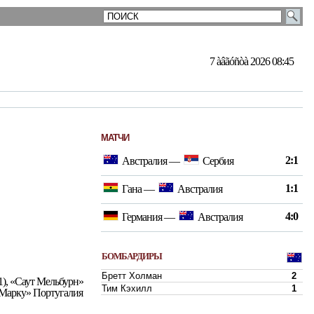
7 àâãóñòà 2026 08:45
МАТЧИ
2:1
Австралия
—
Сербия
1:1
Гана
—
Австралия
4:0
Германия
—
Австралия
БОМБАРДИРЫ
Бретт Холман
2
), «Саут Мельбурн»
Тим Кэхилл
1
 «Марку» Португалия