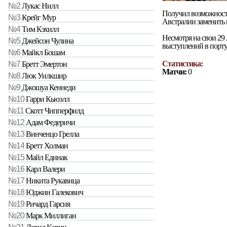
№2
Лукас Нилл
Получил возможност
№3
Крейг Мур
Австралии заменить в
№4
Тим Кэхилл
Несмотря на свои 29 
№5
Джейсон Чулина
выступлений в порту
№6
Майкл Бошам
Статистика:
№7
Бретт Эмертон
Матчи:
0
№8
Люк Уилкшир
№9
Джошуа Кеннеди
№10
Гарри Кьюэлл
№11
Скотт Чипперфилд
№12
Адам Федеричи
№13
Винченцо Грелла
№14
Бретт Холман
№15
Майл Единак
№16
Карл Валери
№17
Никита Рукавица
№18
Юджин Галекович
№19
Ричард Гарсия
№20
Марк Миллиган