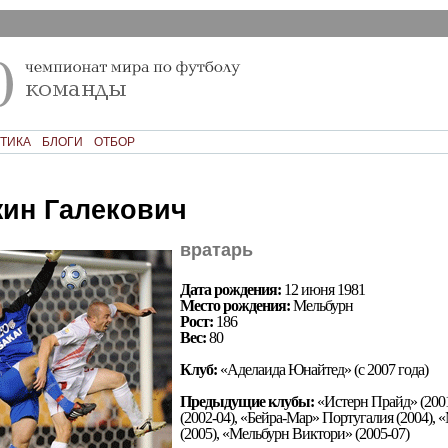
ТИКА
БЛОГИ
ОТБОР
н Галекович
вратарь
Дата рождения:
12 июня 1981
Место рождения:
Мельбурн
Рост:
186
Вес:
80
Клуб:
«Аделаида Юнайтед» (с 2007 года)
Предыдущие клубы:
«Истерн Прайд» (2001
(2002-04), «Бейра-Мар» Португалия (2004),
(2005), «Мельбурн Виктори» (2005-07)