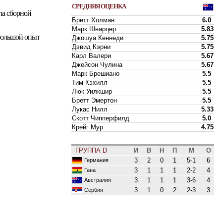
СРЕДНЯЯ ОЦЕНКА
ла сборной
Бретт Холман
6.0
Марк Шварцер
5.83
ебольшой опыт
Джошуа Кеннеди
5.75
Дэвид Кэрни
5.75
Карл Валери
5.67
Джейсон Чулина
5.67
Марк Брешиано
5.5
Тим Кэхилл
5.5
Люк Уилкшир
5.5
Бретт Эмертон
5.5
Лукас Нилл
5.33
Скотт Чипперфилд
5.0
Крейг Мур
4.75
ГРУППА D
И
В
Н
П
М
О
3
2
0
1
5-1
6
Германия
3
1
1
1
2-2
4
Гана
3
1
1
1
3-6
4
Австралия
3
1
0
2
2-3
3
Сербия