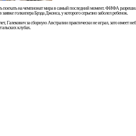
ь поехать на чемпионат мира в самый последний момент. ФИФА разреши
 заявке голкипера Брэда Джонса, у которого серьезно заболел ребенок.
лет, Галекович за сборную Австралии практически не играл, зато имеет н
гальских клубах.