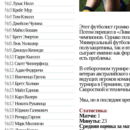
№2
Лукас Нилл
№3
Крейг Мур
№4
Тим Кэхилл
№5
Джейсон Чулина
Этот футболист громко з
№6
Майкл Бошам
Потом перешел в «Ливе
чемпионов. Однако поз
№7
Бретт Эмертон
Универсальный футболи
№8
Люк Уилкшир
полузащитника, так и в
№9
Джошуа Кеннеди
сыграет именно как форв
№10
Гарри Кьюэлл
есть проблемы.
№11
Скотт Чипперфилд
В отборочном турнире п
№12
Адам Федеричи
ветеран австралийского
№13
Винченцо Грелла
ведущих игроков команд
турнира в Германии, где
№14
Бретт Холман
Скоростной и техничны
№15
Майл Единак
№16
Карл Валери
Увы, но в последнее вр
№17
Никита Рукавица
Статистика:
№18
Юджин Галекович
Матчи:
1
№19
Ричард Гарсия
Минуты:
23
№20
Марк Миллиган
Средняя оценка за ма