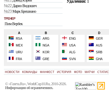
№21
Дэвид Кэрни
Удаления:
1
№22
Дарио Видошич
№23
Марк Брешиано
ТРЕНЕР
Пим Вербек
A
B
C
D
RSA
ARG
ENG
GER
MEX
NGA
USA
AUS
URU
KOR
ALG
SRB
FRA
GRE
SVN
GHA
НОВОСТИ
КОМАНДЫ
ФАНФЕСТ
ИСТОРИЯ
ФОТО
МАТЧИ
СТАТИС
© «Газета.Ru», WorldCup10.Ru, 2010-2026.
Информация об ограничениях.