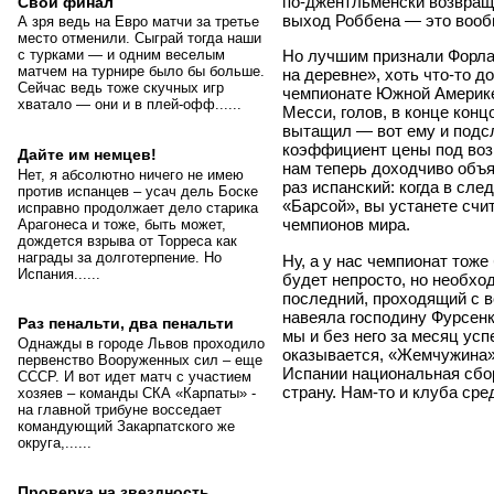
по-джентльменски возвраща
Свой финал
выход Роббена — это вооб
А зря ведь на Евро матчи за третье
место отменили. Сыграй тогда наши
Но лучшим признали Форлан
с турками — и одним веселым
матчем на турнире было бы больше.
на деревне», хоть что-то 
Сейчас ведь тоже скучных игр
чемпионате Южной Америке
хватало — они и в плей-офф......
Месси, голов, в конце конц
вытащил — вот ему и подс
коэффициент цены под возв
Дайте им немцев!
нам теперь доходчиво объя
Нет, я абсолютно ничего не имею
раз испанский: когда в сл
против испанцев – усач дель Боске
«Барсой», вы устанете сч
исправно продолжает дело старика
чемпионов мира.
Арагонеса и тоже, быть может,
дождется взрыва от Торреса как
награды за долготерпение. Но
Ну, а у нас чемпионат тоже
Испания......
будет непросто, но необход
последний, проходящий с 
навеяла господину Фурсенк
Раз пенальти, два пенальти
мы и без него за месяц ус
Однажды в городе Львов проходило
оказывается, «Жемчужина» 
первенство Вооруженных сил – еще
Испании национальная сбо
СССР. И вот идет матч с участием
страну. Нам-то и клуба сре
хозяев – команды СКА «Карпаты» -
на главной трибуне восседает
командующий Закарпатского же
округа,......
Проверка на звездность