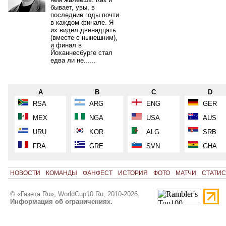
бывает, увы, в
последние годы почти
в каждом финале. Я
их видел двенадцать
(вместе с нынешним),
и финал в
Йоханнесбурге стал
едва ли не......
A
B
C
D
RSA
ARG
ENG
GER
MEX
NGA
USA
AUS
URU
KOR
ALG
SRB
FRA
GRE
SVN
GHA
НОВОСТИ
КОМАНДЫ
ФАНФЕСТ
ИСТОРИЯ
ФОТО
МАТЧИ
СТАТИС
© «Газета.Ru», WorldCup10.Ru, 2010-2026.
Информация об ограничениях.