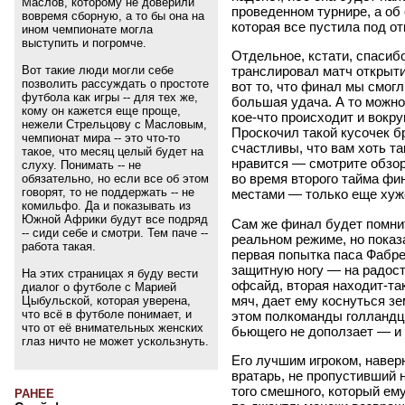
Маслов, которому не доверили
проведенном турнире, а об
вовремя сборную, а то бы она на
которая все пустила под от
ином чемпионате могла
выступить и погромче.
Отдельное, кстати, спасиб
Вот такие люди могли себе
транслировал матч открытия
позволить рассуждать о простоте
вот то, что финал мы смогл
футбола как игры -- для тех же,
большая удача. А то можно
кому он кажется еще проще,
кое-что происходит и вокр
нежели Стрельцову с Масловым,
Проскочил такой кусочек б
чемпионат мира -- это что-то
счастливы, что вам хоть та
такое, что месяц целый будет на
нравится — смотрите обзор
слуху. Понимать -- не
во время второго тайма фи
обязательно, но если все об этом
говорят, то не поддержать -- не
местами — только еще хуже
комильфо. Да и показывать из
Южной Африки будут все подряд
Сам же финал будет помни
-- сиди себе и смотри. Тем паче --
реальном режиме, но показ
работа такая.
первая попытка паса Фабре
защитную ногу — на радост
На этих страницах я буду вести
офсайд, вторая находит-та
диалог о футболе с Марией
мяч, дает ему коснуться з
Цыбульской, которая уверена,
что всё в футболе понимает, и
этом полкоманды голландце
что от её внимательных женских
бьющего не доползает — и 
глаз ничто не может ускользнуть.
Его лучшим игроком, навер
вратарь, не пропустивший 
того смешного, который ем
РАНЕЕ