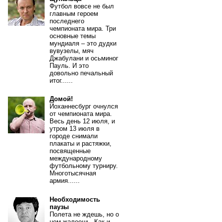
Футбол вовсе не был
главным героем
последнего
чемпионата мира. Три
основные темы
мундиаля – это дудки
вувузелы, мяч
Джабулани и осьминог
Пауль. И это
довольно печальный
итог......
Домой!
Йоханнесбург очнулся
от чемпионата мира.
Весь день 12 июля, и
утром 13 июля в
городе снимали
плакаты и растяжки,
посвященные
международному
футбольному турниру.
Многотысячная
армия......
Необходимость
паузы
Полета не ждешь, но о
нем жалеешь. Как и