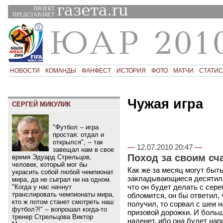
ПРОЕКТ
ПРЕДСТАВЛЯЕТ
НОВОСТИ
КОМАНДЫ
ФАНФЕСТ
ИСТОРИЯ
ФОТО
МАТЧИ
СТАТИС
Чужая игра
СЕРГЕЙ МИКУЛИК
"Футбол -- игра
простая: отдал и
открылся", -- так
—
12.07.2010 20:47
—
завещал нам в свое
Поход за своим сч
время Эдуард Стрельцов,
человек, который мог бы
Как же за месяц могут быт
украсить собой любой чемпионат
закладывающиеся десятилет
мира, да не сыграл ни на одном.
что он будет делать с сер
"Когда у нас начнут
транслировать чемпионаты мира,
обломится, он бы ответил, 
кто ж потом станет смотреть наш
получил, то сорвал с шеи н
футбол?!" -- вопрошал когда-то
призовой дорожки. И больше
тренер Стрельцова Виктор
наденет, ибо она будет на