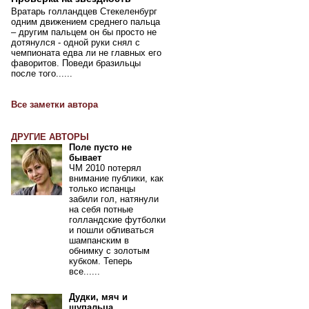
Вратарь голландцев Стекеленбург
одним движением среднего пальца
– другим пальцем он бы просто не
дотянулся - одной руки снял с
чемпионата едва ли не главных его
фаворитов. Поведи бразильцы
после того......
Все заметки автора
ДРУГИЕ АВТОРЫ
Поле пусто не
бывает
ЧМ 2010 потерял
внимание публики, как
только испанцы
забили гол, натянули
на себя потные
голландские футболки
и пошли обливаться
шампанским в
обнимку с золотым
кубком. Теперь
все......
Дудки, мяч и
щупальца