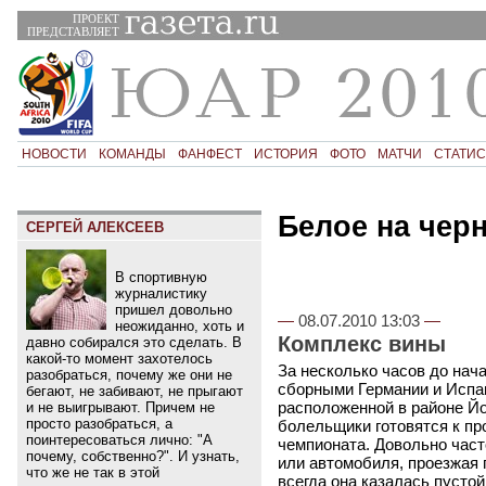
ПРОЕКТ
ПРЕДСТАВЛЯЕТ
НОВОСТИ
КОМАНДЫ
ФАНФЕСТ
ИСТОРИЯ
ФОТО
МАТЧИ
СТАТИС
Белое на чер
СЕРГЕЙ АЛЕКСЕЕВ
В спортивную
журналистику
пришел довольно
—
08.07.2010 13:03
—
неожиданно, хоть и
Комплекс вины
давно собирался это сделать. В
какой-то момент захотелось
За несколько часов до нач
разобраться, почему же они не
сборными Германии и Испа
бегают, не забивают, не прыгают
расположенной в районе Йо
и не выигрывают. Причем не
просто разобраться, а
болельщики готовятся к пр
поинтересоваться лично: "А
чемпионата. Довольно част
почему, собственно?". И узнать,
или автомобиля, проезжая 
что же не так в этой
всегда она казалась пустой