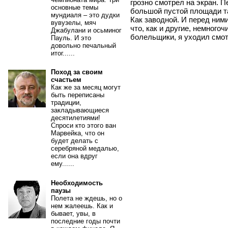
грозно смотрел на экран. 
основные темы
большой пустой площади т
мундиаля – это дудки
Как заводной. И перед ним
вувузелы, мяч
что, как и другие, немного
Джабулани и осьминог
болельщики, я уходил смот
Пауль. И это
довольно печальный
итог......
Поход за своим
счастьем
Как же за месяц могут
быть переписаны
традиции,
закладывающиеся
десятилетиями!
Спроси кто этого ван
Марвейка, что он
будет делать с
серебряной медалью,
если она вдруг
ему......
Необходимость
паузы
Полета не ждешь, но о
нем жалеешь. Как и
бывает, увы, в
последние годы почти