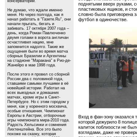
консерватории.
поднятыми вверх руками, с
пластиковых ящиков, и сто
Не думаю, что ждали именно
словно была приговорена з
меня. Но через полгода, как я
футбол в одиночестве.
начал работать в "Газете.Ru", они
начали прыгать, бегать и
забивать. 17 октября 2007 года --
день, когда Роман Павлюченко
двумя голами в ворота англичан
осчастливил нацию, мне
запомнится надолго. Такие же
ощущения были во время матча
сборных Бразилии и Аргентины
на стадионе "Маракана" в Рио-де-
Жанейро в мае 1998 года.
После этого я провел со сборной
России два с половиной года,
ставшими самыми лучшими в её
новейшей истории. Работал на
всех выездных и домашних
матчах, кроме игры в Санкт-
Петербурге. Но с этим городом у
меня, как у коренного москвича,
особые отношения. Чемпионат
Европы в Австрии, отборочные
Вход в фан-зону оказался т
игры чемпионата мира-2010 года.
которой дежурило 8 полицей
Радость Хельсинки и сомнения
калиток поблизости не был
Лихтенштейна. Все это было
взглядами, даже не провери
похоже на сказку, которая