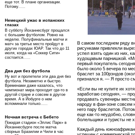
еще тот. В плане организации.
Потому......
Немецкий ужас в испанских
глазах
В субботу Йоханнесбург прощался
с большим футболом. Ровно на
неделю. Полуфинальные матчи и
В самом последнем ряду в
матч за третье место пройдут в
рисунками привлекли вырез
других городах ЮАР. Так что до 11
июля, когда на «Соккер Сити»
успел взять один из них, к
состоится......
худощавым парнишкой. «Ми
первый покупатель сегодня
было около 5 вечера по ме
Два дня без футбола
браслет за 100рэндов (окол
Ну вот и пролетели эти два дня без
признался я. — Я просто с
футбола. Незаметно и быстро.
Временами даже казалось, что
«Если вы не купите их хотя 
чемпионат мира проходит где-то в
заработаю сегодня», — про
другой стране и совсем в другое
продавать сувениры местны
время. А в Йобурге о нем
вспоминали только......
народу в фан-зоне совсем н
него пару браслетов. Потом
еще как-то неудобно, словн
Ночная встреча с Бебето
болельщики и туристы не х
Покидая стадион «Эллис Парк» в
Йоханнесбурге после матча
Каждый день южноафриканс
сборных Бразилии и Чили в час
успешен с коммерческой то