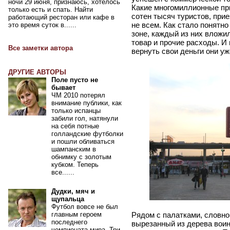
ночи 29 июня, признаюсь, хотелось
Какие многомиллионные пр
только есть и спать. Найти
сотен тысяч туристов, при
работающий ресторан или кафе в
не всем. Как стало понятно
это время суток в......
зоне, каждый из них вложил
товар и прочие расходы. И 
Все заметки автора
вернуть свои деньги они уж
ДРУГИЕ АВТОРЫ
Поле пусто не
бывает
ЧМ 2010 потерял
внимание публики, как
только испанцы
забили гол, натянули
на себя потные
голландские футболки
и пошли обливаться
шампанским в
обнимку с золотым
кубком. Теперь
все......
Дудки, мяч и
щупальца
Футбол вовсе не был
Рядом с палатками, словно
главным героем
последнего
вырезанный из дерева воин
чемпионата мира. Три