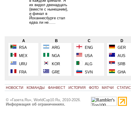
в каждом финале. Я
их видел двенадцать
(вместе с нынешним),
и финал в
Йоханнесбурге стал
едва ли не......
A
B
C
D
RSA
ARG
ENG
GER
MEX
NGA
USA
AUS
URU
KOR
ALG
SRB
FRA
GRE
SVN
GHA
НОВОСТИ
КОМАНДЫ
ФАНФЕСТ
ИСТОРИЯ
ФОТО
МАТЧИ
СТАТИС
© «Газета.Ru», WorldCup10.Ru, 2010-2026.
Информация об ограничениях.