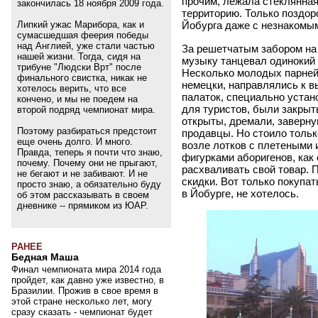
прочим, лежала стеклянная
закончилась 18 ноября 2009 года.
территорию. Только поздор
Липкий ужас Марибора, как и
Йобурга даже с незнакомы
сумасшедшая феерия победы
над Англией, уже стали частью
За решетчатым забором на
нашей жизни. Тогда, сидя на
музыку танцевал одинокий 
трибуне "Людски Врт" после
Несколько молодых парней
финального свистка, никак не
немецки, направлялись к в
хотелось верить, что все
палаток, специально устан
кончено, и мы не поедем на
для туристов, были закрыты
второй подряд чемпионат мира.
открыты, дремали, заверну
Поэтому разбираться предстоит
продавцы. Но стоило тольк
еще очень долго. И много.
возле лотков с плетеными
Правда, теперь я почти что знаю,
фигурками аборигенов, как
почему. Почему они не прыгают,
расхваливать свой товар. 
не бегают и не забивают. И не
скидки. Вот только покупа
просто знаю, а обязательно буду
в Йобурге, не хотелось.
об этом рассказывать в своем
дневнике -- прямиком из ЮАР.
РАНЕЕ
Бедная Маша
Финал чемпионата мира 2014 года
пройдет, как давно уже известно, в
Бразилии. Прожив в свое время в
этой стране несколько лет, могу
сразу сказать - чемпионат будет