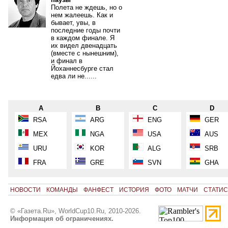
Полета не ждешь, но о
нем жалеешь. Как и
бывает, увы, в
последние годы почти
в каждом финале. Я
их видел двенадцать
(вместе с нынешним),
и финал в
Йоханнесбурге стал
едва ли не......
A
B
C
D
RSA
ARG
ENG
GER
MEX
NGA
USA
AUS
URU
KOR
ALG
SRB
FRA
GRE
SVN
GHA
НОВОСТИ
КОМАНДЫ
ФАНФЕСТ
ИСТОРИЯ
ФОТО
МАТЧИ
СТАТИС
© «Газета.Ru», WorldCup10.Ru, 2010-2026.
Информация об ограничениях.