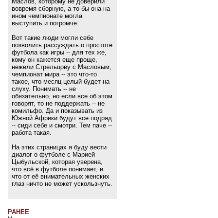
Маслов, которому не доверили
вовремя сборную, а то бы она на
ином чемпионате могла
выступить и погромче.
Вот такие люди могли себе
позволить рассуждать о простоте
футбола как игры -- для тех же,
кому он кажется еще проще,
нежели Стрельцову с Масловым,
чемпионат мира -- это что-то
такое, что месяц целый будет на
слуху. Понимать -- не
обязательно, но если все об этом
говорят, то не поддержать -- не
комильфо. Да и показывать из
Южной Африки будут все подряд
-- сиди себе и смотри. Тем паче --
работа такая.
На этих страницах я буду вести
диалог о футболе с Марией
Цыбульской, которая уверена,
что всё в футболе понимает, и
что от её внимательных женских
глаз ничто не может ускользнуть.
РАНЕЕ