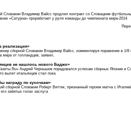
ой Словакии Владимир Вайсс продлил контракт со Словацким футбольн
вник «Сатурна» проработает у руля команды до чемпионата мира-2014.
Перей
а реализация»
ренер сборной Словакии Владимир Вайсс, комментируя поражение в 1/8
а мира от голландцев, заявил,
янцев не нашлось нового Баджо»
Газеты.Ru» Андрей Чернышов порадовался успехам сборных Японии и С
что вылет итальянцев стал пока
ы награду по кусочкам»
й сборной Словакии Роберт Виттек, признанный героем матча с Италией
 его забитых голах заслуга