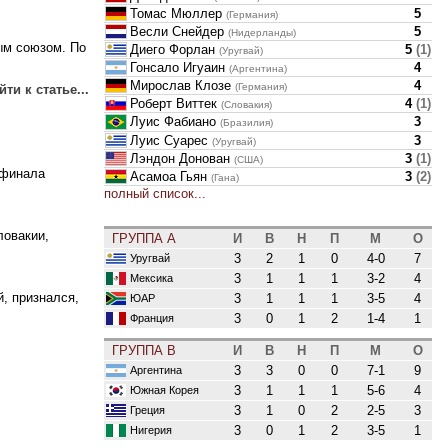
Томас Мюллер
5
(Германия)
Весли Снейдер
5
(Нидерланды)
ым союзом. По
Диего Форлан
5
(
1
)
(Уругвай)
Гонсало Игуаин
4
(Аргентина)
Мирослав Клозе
4
(Германия)
ти к статье...
Роберт Виттек
4
(
1
)
(Словакия)
Луис Фабиано
3
(Бразилия)
Луис Суарес
3
(Уругвай)
Лэндон Донован
3
(
1
)
(США)
 финала
Асамоа Гьян
3
(
2
)
(Гана)
полный список...
ловакии,
ГРУППА A
И
В
Н
П
М
О
3
2
1
0
4-0
7
Уругвай
3
1
1
1
3-2
4
Мексика
, признался,
3
1
1
1
3-5
4
ЮАР
3
0
1
2
1-4
1
Франция
ГРУППА B
И
В
Н
П
М
О
3
3
0
0
7-1
9
Аргентина
3
1
1
1
5-6
4
Южная Корея
3
1
0
2
2-5
3
Греция
3
0
1
2
3-5
1
Нигерия