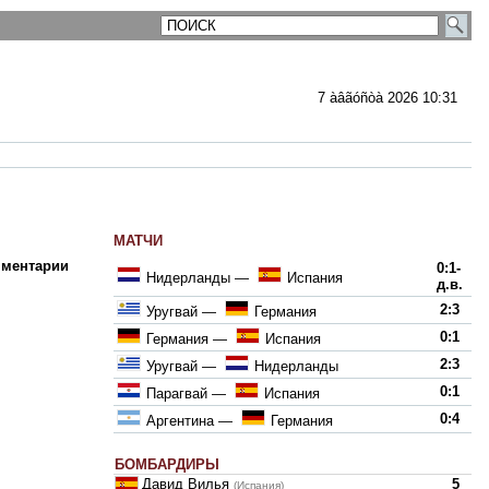
7 àâãóñòà 2026 10:31
МАТЧИ
ментарии
0:1-
Нидерланды
—
Испания
д.в.
2:3
Уругвай
—
Германия
0:1
Германия
—
Испания
2:3
Уругвай
—
Нидерланды
0:1
Парагвай
—
Испания
0:4
Аргентина
—
Германия
БОМБАРДИРЫ
Давид Вилья
5
(Испания)