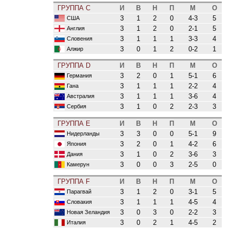
ГРУППА C
И
В
Н
П
М
О
3
1
2
0
4-3
5
США
3
1
2
0
2-1
5
Англия
3
1
1
1
3-3
4
Словения
3
0
1
2
0-2
1
Алжир
ГРУППА D
И
В
Н
П
М
О
3
2
0
1
5-1
6
Германия
3
1
1
1
2-2
4
Гана
3
1
1
1
3-6
4
Австралия
3
1
0
2
2-3
3
Сербия
ГРУППА E
И
В
Н
П
М
О
3
3
0
0
5-1
9
Нидерланды
3
2
0
1
4-2
6
Япония
3
1
0
2
3-6
3
Дания
3
0
0
3
2-5
0
Камерун
ГРУППА F
И
В
Н
П
М
О
3
1
2
0
3-1
5
Парагвай
3
1
1
1
4-5
4
Словакия
3
0
3
0
2-2
3
Новая Зеландия
3
0
2
1
4-5
2
Италия