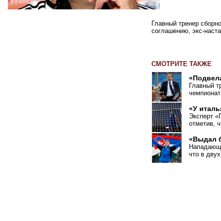
Главный тренер сборн
соглашению, экс-наста
СМОТРИТЕ ТАКЖЕ
«Подвел
Главный т
чемпионат
«У италь
Эксперт
«
отметив, 
«Выдал б
Нападающи
что в двух