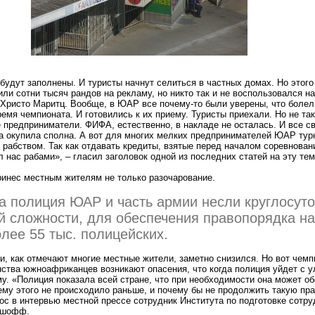
будут заполнены. И туристы начнут селиться в частных домах. Но этого
ли сотни тысяч рандов на рекламу, но никто так и не воспользовался н
 Христо Маритц. Вообще, в ЮАР все почему-то были уверены, что боле
емя чемпионата. И готовились к их приему. Туристы приехали. Но не так
предприниматели. ФИФА, естественно, в накладе не осталась. И все св
а окупила сполна. А вот для многих мелких предпринимателей ЮАР тур
рабством. Так как отдавать кредиты, взятые перед началом соревнован
 нас рабами», – гласил заголовок одной из последних статей на эту тем
ринес местным жителям не только разочарование.
а полиция ЮАР и часть армии несли круглосут
й сложности, для обеспечения правопорядка н
лее 55 тыс. полицейских.
и, как отмечают многие местные жители, заметно снизился. Но вот чемп
ства южноафриканцев возникают опасения, что когда полиция уйдет с ул
у.
«
Полиция показала всей стране, что при необходимости она может о
ему этого не происходило раньше, и почему бы не продолжить такую пра
ос в интервью местной прессе сотрудник Института по подготовке сотр
ошофф.