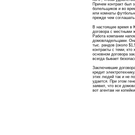
Причем контракт был з
болельщиков и во вре
или комнаты футбольн
прежде чем соглашать
В настоящее время в 
договора с местными ж
Работа компании напо
домовладельцами. Они 
тыс. рандов
(
около $1,
контракты с теми, кто
основном договора зак
всегда бывает безопас
Заключившие договора
кредит электротехнику
этих людей так и не п
удается. При этом ген
заявил, что все домов
вот агентам ни копейк