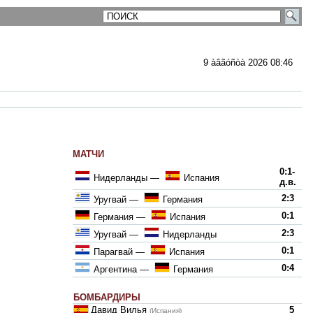
9 àâãóñòà 2026 08:46
МАТЧИ
ментарии
0:1-
Нидерланды
—
Испания
д.в.
2:3
Уругвай
—
Германия
0:1
Германия
—
Испания
2:3
Уругвай
—
Нидерланды
0:1
Парагвай
—
Испания
0:4
Аргентина
—
Германия
БОМБАРДИРЫ
Давид Вилья
5
(Испания)