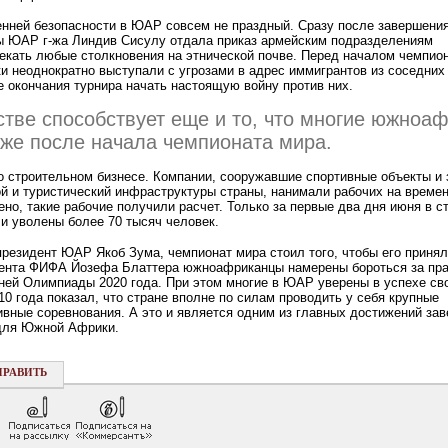
енней безопасности в ЮАР совсем не праздный. Сразу после завершени
ы ЮАР г-жа Линдив Сисулу отдала приказ армейским подразделениям
екать любые столкновения на этнической почве. Перед началом чемпио
и неоднократно выступали с угрозами в адрес иммигрантов из соседних 
е окончания турнира начать настоящую войну против них.
стве способствует еще и то, что многие южноа
 же после начала чемпионата мира.
 о строительном бизнесе. Компании, сооружавшие спортивные объекты и
й и туристический инфраструктуры страны, нанимали рабочих на време
ено, такие рабочие получили расчет. Только за первые два дня июня в 
и уволены более 70 тысяч человек.
 президент ЮАР Якоб Зума, чемпионат мира стоил того, чтобы его принял
ента ФИФА Йозефа Блаттера южноафриканцы намерены бороться за пр
ней Олимпиады 2020 года. При этом многие в ЮАР уверены в успехе сво
10 года показал, что стране вполне по силам проводить у себя крупные
вные соревнования. А это и является одним из главных достижений за
для Южной Африки.
ПРАВИТЬ