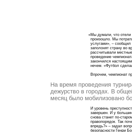
«
Мы думали, что отели 
произошло. Мы потрати
услугами», – сообщил
заполонят страну во вр
рассчитывали местные 
проведение чемпионат
закончился настоящим 
нечем.
«
Футбол сделал
Впрочем, чемпионат п
На время проведения турнир
дежурство в городах. В обще
месяц было мобилизовано бо
И уровень преступност
завершен. И у большин
снова станет по-старом
правопорядок. Так поч
впредь?» – задал вопр
безопасности Генри Б