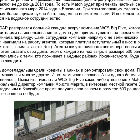
аключен до конца 2014 года. То есть Match будет привлекать частный се
мя чемпионата мира 2014 года в Бразилии. При этом желающим сдавать
ым болельщикам нужно быть предельно внимательными. И несколько ра
ся на подобное сотрудничество.
ЮАР разгорается большой скандал вокруг компании WCS Big Five, котор
ителями на использование их домов для приема туристов на время чем
минала пирамиду. Сами сотрудники компании напрямую не вели никаких 
нанимали на работу агентов, которые платили вступительный взнос в р
5 тыс. – прим.
«
Газеты.Ru»). Агенты же уже начинали вести переговоры 
 хотел сдавать свои дома. Беря с каждого их них взнос в размере 500 ра
лючались с теми, кто проживает в бедных районах Йоханнесбурга. Куда 
но заходить.
 домовладельцы брали кредиты в банках и ремонтировали свои дома. П
, машины и многое другое. И вот чемпионат прошел. А ни одного болел
оявилось. Выяснить, имела ли WCS Big Five какое-либо отношение к Matc
еральный директор компании Христо Маритц в интервью местной газете 
ладельцы в ближайшее время получат свои взносы в размере 500 рандов
и возращено не будет.