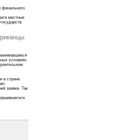
я финального
ната местные
государств.
фриканцы
 занимавшиеся
нных условиях.
строительном
и в стране.
аво
ей заявки. Так
вершившегося