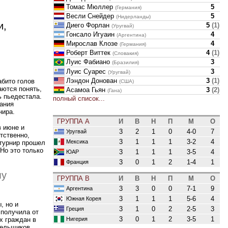
Томас Мюллер
5
(Германия)
Весли Снейдер
5
(Нидерланды)
и,
Диего Форлан
5
(
1
)
(Уругвай)
Гонсало Игуаин
4
(Аргентина)
Мирослав Клозе
4
(Германия)
Роберт Виттек
4
(
1
)
(Словакия)
Луис Фабиано
3
(Бразилия)
Луис Суарес
3
(Уругвай)
Лэндон Донован
3
(
1
)
абито голов
(США)
аются понять,
Асамоа Гьян
3
(
2
)
(Гана)
 пьедестала.
полный список...
ания
нира.
ГРУППА A
И
В
Н
П
М
О
в июне и
3
2
1
0
4-0
7
Уругвай
тственно,
3
1
1
1
3-2
4
Мексика
 турнир прошел
Но это только
3
1
1
1
3-5
4
ЮАР
3
0
1
2
1-4
1
Франция
му
ГРУППА B
И
В
Н
П
М
О
3
3
0
0
7-1
9
Аргентина
3
1
1
1
5-6
4
Южная Корея
, но и
3
1
0
2
2-5
3
Греция
 получила от
3
0
1
2
3-5
1
Нигерия
х граждан в
лельщиков.