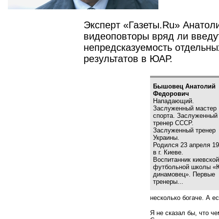
Эксперт «Газеты.Ru» Анатол
видеоповторы вряд ли введут 
непредсказуемость отдельных
результатов в ЮАР.
Бышовец Анатолий
Федорович
Нападающий.
Заслуженный мастер
спорта. Заслуженный
тренер СССР.
Заслуженный тренер
Украины.
Родился 23 апреля 194
в г. Киеве.
Воспитанник киевско
футбольной школы
«
динамовец». Первые
тренеры...
несколько богаче. А е
Я не сказал бы, что 