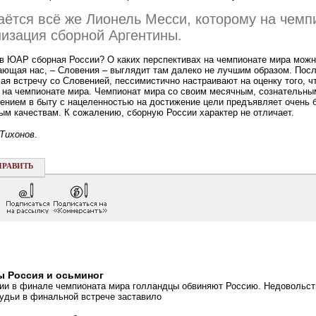
аётся всё же Лионель Месси, которому на чемп
изация сборной Аргентины.
в ЮАР сборная России? О каких перспективах на чемпионате мира можн
ающая нас, – Словения – выглядит там далеко не лучшим образом. Пос
ая встречу со Словенией, пессимистично настраивают на оценку того, ч
 на чемпионате мира. Чемпионат мира со своим месячным, сознательны
ением в быту с нацеленностью на достижение цели предъявляет очень 
ым качествам. К сожалению, сборную России характер не отличает.
Тихонов
.
ПРАВИТЬ
ы Россия и осьминог
ии в финале чемпионата мира голландцы обвиняют Россию. Недовольст
судьи в финальной встрече заставило