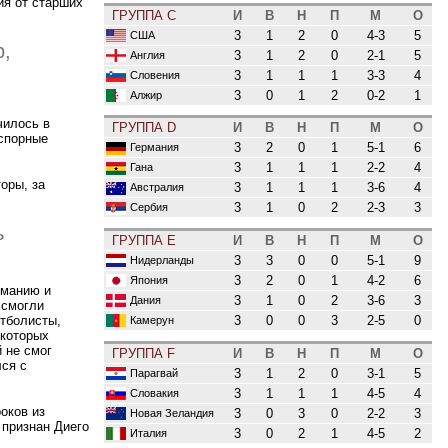
ия от старших
ГРУППА C
И
В
Н
П
М
О
3
1
2
0
4-3
5
США
р,
3
1
2
0
2-1
5
Англия
3
1
1
1
3-3
4
Словения
3
0
1
2
0-2
1
Алжир
чилось в
ГРУППА D
И
В
Н
П
М
О
 спорные
3
2
0
1
5-1
6
Германия
3
1
1
1
2-2
4
Гана
оры, за
3
1
1
1
3-6
4
Австралия
3
1
0
2
2-3
3
Сербия
ь
ГРУППА E
И
В
Н
П
М
О
3
3
0
0
5-1
9
Нидерланды
3
2
0
1
4-2
6
Япония
рманию и
3
1
0
2
3-6
3
Дания
 смогли
3
0
0
3
2-5
0
тболисты,
Камерун
 которых
 не смог
ГРУППА F
И
В
Н
П
М
О
лся с
3
1
2
0
3-1
5
Парагвай
3
1
1
1
4-5
4
Словакия
оков из
3
0
3
0
2-2
3
Новая Зеландия
признан Диего
3
0
2
1
4-5
2
Италия