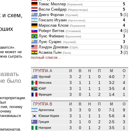
Томас Мюллер
5
(Германия)
Весли Снейдер
5
(Нидерланды)
 и схем,
Диего Форлан
5
(
1
)
(Уругвай)
Гонсало Игуаин
4
(Аргентина)
Мирослав Клозе
4
(Германия)
роших
Роберт Виттек
4
(
1
)
(Словакия)
Луис Фабиано
3
(Бразилия)
Луис Суарес
3
(Уругвай)
Лэндон Донован
3
(
1
)
равится».
(США)
не может не
Асамоа Гьян
3
(
2
)
(Гана)
лжна сыграть
полный список...
ГРУППА A
И
В
Н
П
М
О
азвать
3
2
1
0
4-0
7
Уругвай
не было
3
1
1
1
3-2
4
Мексика
3
1
1
1
3-5
4
ЮАР
3
0
1
2
1-4
1
Франция
нтерпретации.
 был
ГРУППА B
И
В
Н
П
М
О
глия, почему
3
3
0
0
7-1
9
Аргентина
почему
становишься
3
1
1
1
5-6
4
Южная Корея
3
1
0
2
2-5
3
Греция
3
0
1
2
3-5
1
Нигерия
емпионатов.