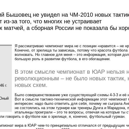
ий Бышовец не увидел на ЧМ-2010 новых тактик
из-за того, что многих не устраивает
 матчей, а сборная России не показала бы хо
Я рассматриваю чемпионат мира не с позиции
«
нравится – не н
Конечно, от зрелища ты зависишь, потому что красота футбола 
волновать. Но главное для меня – это информация, которая до
большую роль в развитии футбола, в его обогащении.
В этом смысле чемпионат в ЮАР нельзя н
революционным – не было новых тактик, 
новых схем.
6 г.
й
Было совершенствование уже существующей схемы 4-3-3 и её и
Юный
Вот в смысле тактико-технической информации этот чемпионат
интересен: надо было ответить для себя, почему не сыграла Ан
не состоялись на этом турнире как тренеры Дунга и Марадона, 
итальянцы проиграли – это те вопросы, отвечая на которые ты 
сли говорить о футболе как о зрелище, я, конечно, футбольный гурман.
чемпионат мира в ЮАР чем-то принципиально отличался от предыдущих ч