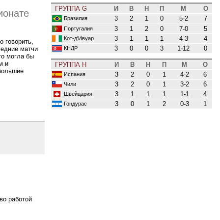
ГРУППА G
И
В
Н
П
М
О
ионате
3
2
1
0
5-2
7
Бразилия
3
1
2
0
7-0
5
Португалия
3
1
1
1
4-3
4
Кот-д'Ивуар
о говорить,
3
0
0
3
1-12
0
КНДР
ледние матчи
то могла бы
м и
ГРУППА H
И
В
Н
П
М
О
большие
3
2
0
1
4-2
6
Испания
3
2
0
1
3-2
6
Чили
3
1
1
1
1-1
4
Швейцария
3
0
1
2
0-3
1
Гондурас
во работой