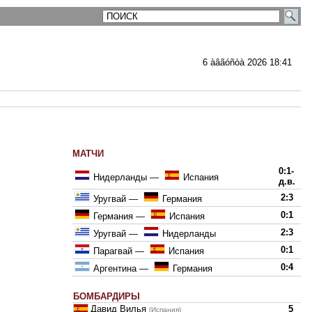
6 àâãóñòà 2026 18:41
МАТЧИ
ментарии
0:1-
Нидерланды
—
Испания
д.в.
2:3
Уругвай
—
Германия
0:1
Германия
—
Испания
2:3
Уругвай
—
Нидерланды
0:1
Парагвай
—
Испания
0:4
Аргентина
—
Германия
БОМБАРДИРЫ
Давид Вилья
5
(Испания)