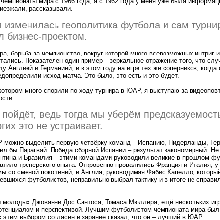
чемпионаты мира с 1966 года, а с 1962 года у меня уже была информац
иезжали, рассказывали.
 изменилась геополитика футбола и сам турни
л бизнес-проектом.
ра, борьба за чемпионство, вокруг которой много всевозможных интриг и
тались. Показателен один пример – зеркальное отражение того, что слу
у Англией и Германией, и в этом году на игре тех же соперников, когда
допределили исход матча. Это было, это есть и это будет.
 котором много спорили по ходу турнира в ЮАР, я выступаю за видеоповт
ости.
о пойдёт, ведь тогда мы уберём предсказуемост
гих это не устраивает.
 можно выделить первую четвёрку команд – Испанию, Нидерланды, Ге
вил бы Парагвай. Победа сборной Испании – результат закономерный. Не
ентина и Бразилия – этими командами руководили великие в прошлом фу
ватило тренерского опыта. Откровенно провалились Франция и Италия, у
ы со сменой поколений, и Англия, руководимая Фабио Капелло, который
евшихся футболистов, неправильно выбрал тактику и в итоге не справи
ы молодых Джованни Дос Сантоса, Томаса Мюллера, ещё нескольких игр
отенциалом и перспективой. Лучшим футболистом чемпионата мира был 
 этим выбором согласен и заранее сказал, что он – лучший в ЮАР.