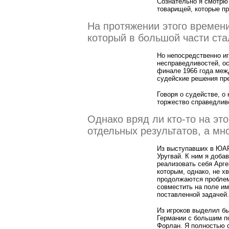
Сознательно я смотрю 
товарищей, которые пр
На протяжении этого времени
который в большой части ста
Но непосредственно иг
несправедливостей, ос
финале 1966 года межд
судейские решения пре
Говоря о судействе, о
торжество справедлив
Однако вряд ли кто-то на эт
отдельных результатов, а мно
Из выступавших в ЮАР
Уругвай. К ним я доба
реализовать себя Арг
которым, однако, не х
продолжаются проблем
совместить на поле им
поставленной задачей.
Из игроков выделил б
Германии с большим п
Форлан. Я полностью с