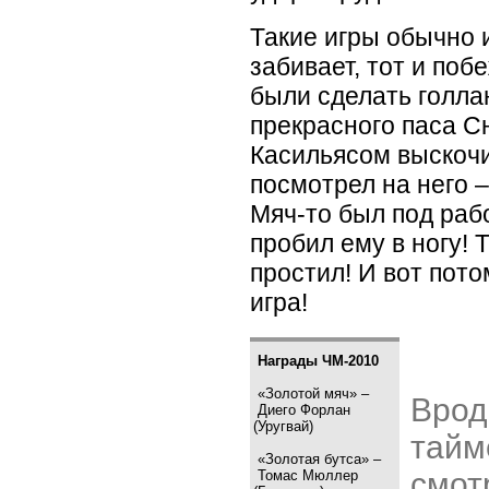
Такие игры обычно и
забивает, тот и поб
были сделать голла
прекрасного паса С
Касильясом выскочи
посмотрел на него –
Мяч-то был под раб
пробил ему в ногу! 
простил! И вот пот
игра!
Награды ЧМ-2010
«Золотой мяч» –
Врод
Диего Форлан
(
Уругвай)
тайм
«Золотая бутса» –
смот
Томас Мюллер