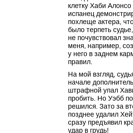
клетку Хаби Алонсо 
испанец демонстрир
похлеще актера, чт
было терпеть судье
не почувствовал зна
меня, например, со
у него в заднем ка
правил.
На мой взгляд, судь
начале дополнитель
штрафной упал Хави
пробить. Но Уэбб по
решился. Зато за в
позднее удалил Хей
сразу предъявил кр
удар в грудь!