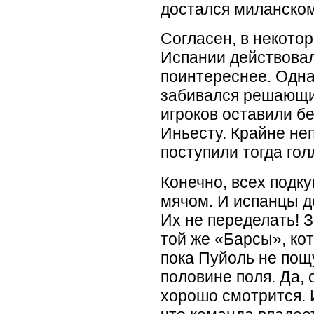
достался миланском
Согласен, в некото
Испании действовал
поинтереснее. Однак
забивался решающий
игроков оставили б
Иньесту. Крайне н
поступили тогда го
Конечно, всех подку
мячом. И испанцы д
Их не переделать! З
той же
«
Барсы», кот
пока Пуйоль не пощ
половине поля. Да,
хорошо смотрится. 