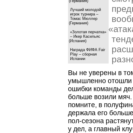
(
Германия)
пред
Лучший молодой
игрок турнира –
вооб
Томас Мюллер
(
Германия)
«
атак
«Золотая перчатка»
тенд
– Икер Касильяс
(
Испания)
расш
Награда ФИФА Fair
Play – сборная
разн
Испании
Вы не уверены в то
умышленно отошли 
ошибки команды дел
больше возили мяч. 
помните, в полуфин
держала его больш
пол-сезона растянут
у дел, а главный к