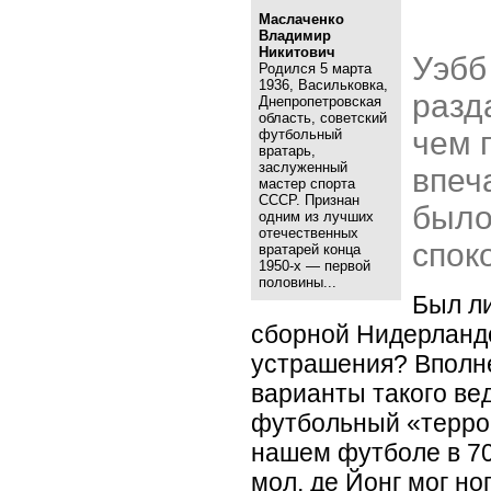
Маслаченко
Владимир
Никитович
Уэбб
Родился 5 марта
1936, Васильковка,
разд
Днепропетровская
область, советский
чем 
футбольный
вратарь,
заслуженный
впеч
мастер спорта
СССР. Признан
было
одним из лучших
отечественных
спок
вратарей конца
1950-х — первой
половины...
Был ли
сборной Нидерландо
устрашения? Вполн
варианты такого ве
футбольный
«
терро
нашем футболе в 70-
мол, де Йонг мог н