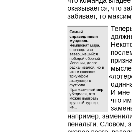
что команда владеет
оказывается, что за
забивает, то макс
Теперь
Самый
должны
справедливый
мундиаль
Некот
Чемпионат мира,
справедливо
после
завершившийся
победой сборной
призна
Испании, долго
мысле
раскачивался, но в
итоге оказался
«
лотер
триумфом
атакующего
одинн
футбола.
Прагматичный мир
И мне 
убедился, что
можно выиграть
что и
крупный турнир,
замены
не...
например, заменили 
пенальти. Словом, 
скорее всего, вследс