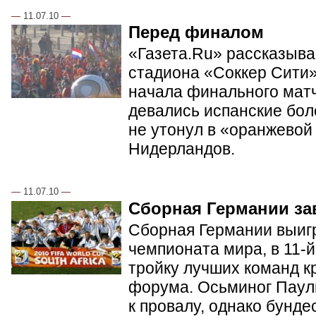
—
11.07.10
—
Перед финалом
«Газета.Ru» рассказывае
стадиона «Соккер Сити»
начала финального матч
девались испанские бол
не утонул в «оранжевой
Нидерландов.
—
11.07.10
—
Сборная Германии за
Сборная Германии выиг
чемпионата мира, в 11-й
тройку лучших команд к
форума. Осьминог Пауль
к провалу, однако бунде