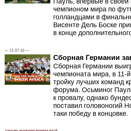
Пауль, впервые в своей
чемпионом мира по фут
голландцами в финальн
Висенте Дель Боске при
в конце дополнительног
—
11.07.10
—
Сборная Германии за
Сборная Германии выиг
чемпионата мира, в 11-й
тройку лучших команд к
форума. Осьминог Пауль
к провалу, однако бунде
поставил головоногий Н
таки победу в концовке.