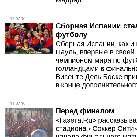
Мадрид.
—
12.07.10
—
Сборная Испании ста
футболу
Сборная Испании, как и
Пауль, впервые в своей
чемпионом мира по фут
голландцами в финальн
Висенте Дель Боске при
в конце дополнительног
—
11.07.10
—
Перед финалом
«Газета.Ru» рассказывае
стадиона «Соккер Сити»
начала финального матч