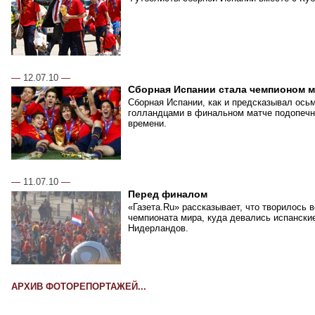
—
12.07.10
—
Сборная Испании стала чемпионом 
Сборная Испании, как и предсказывал ось
голландцами в финальном матче подопечн
времени.
—
11.07.10
—
Перед финалом
«Газета.Ru» рассказывает, что творилось 
чемпионата мира, куда девались испански
Нидерландов.
АРХИВ ФОТОРЕПОРТАЖЕЙ...