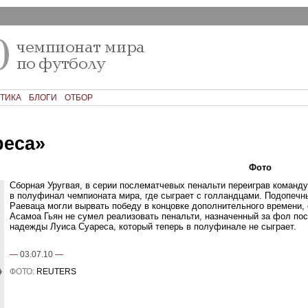
ТИКА
БЛОГИ
ОТБОР
реса»
Текст
Фото
Ком
Сборная Уругвая, в серии послематчевых пенальти переиграв команд
в полуфинал чемпионата мира, где сыграет с голландцами. Подопеч
Раеваца могли вырвать победу в концовке дополнительного времени,
Асамоа Гьян не сумел реализовать пенальти, назначенный за фол по
надежды Луиса Суареса, который теперь в полуфинале не сыграет.
—
03.07.10
—
ФОТО:
REUTERS