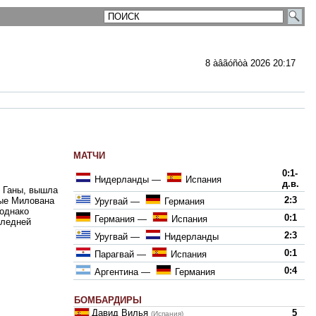
8 àâãóñòà 2026 20:17
МАТЧИ
ментарии
0:1-
Нидерланды
—
Испания
д.в.
у Ганы, вышла
2:3
ные Милована
Уругвай
—
Германия
 однако
0:1
Германия
—
Испания
следней
2:3
Уругвай
—
Нидерланды
0:1
Парагвай
—
Испания
0:4
Аргентина
—
Германия
БОМБАРДИРЫ
Давид Вилья
5
(Испания)