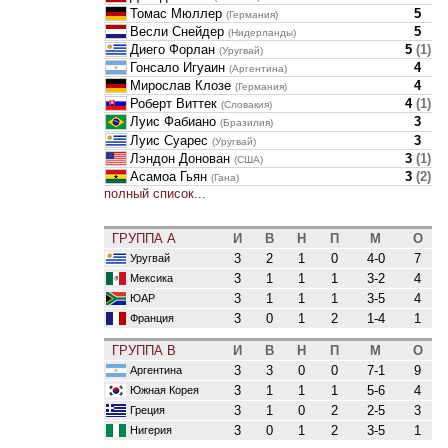
Томас Мюллер
5
(Германия)
Весли Снейдер
5
(Нидерланды)
Диего Форлан
5
(
1
)
(Уругвай)
Гонсало Игуаин
4
(Аргентина)
Мирослав Клозе
4
(Германия)
Роберт Виттек
4
(
1
)
(Словакия)
Луис Фабиано
3
(Бразилия)
Луис Суарес
3
(Уругвай)
Лэндон Донован
3
(
1
)
(США)
Асамоа Гьян
3
(
2
)
(Гана)
полный список...
ГРУППА A
И
В
Н
П
М
О
3
2
1
0
4-0
7
Уругвай
3
1
1
1
3-2
4
Мексика
3
1
1
1
3-5
4
ЮАР
3
0
1
2
1-4
1
Франция
ГРУППА B
И
В
Н
П
М
О
3
3
0
0
7-1
9
Аргентина
3
1
1
1
5-6
4
Южная Корея
3
1
0
2
2-5
3
Греция
3
0
1
2
3-5
1
Нигерия