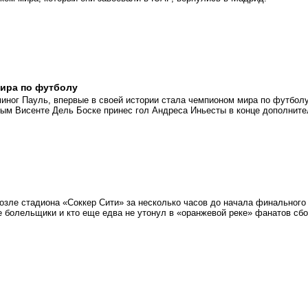
мира по футболу
миног Пауль, впервые в своей истории стала чемпионом мира по футболу
ым Висенте Дель Боске принес гол Андреса Иньесты в конце дополните
возле стадиона «Соккер Сити» за несколько часов до начала финального
е болельщики и кто еще едва не утонул в «оранжевой реке» фанатов сб