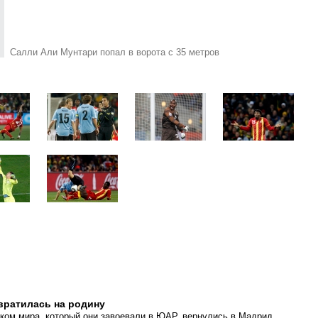
Салли Али Мунтари попал в ворота с 35 метров
вратилась на родину
ком мира, который они завоевали в ЮАР, вернулись в Мадрид.