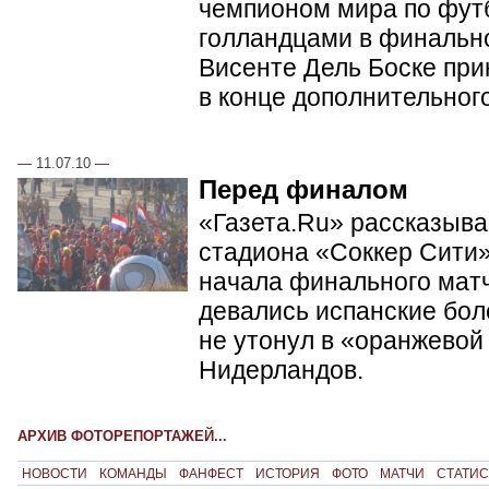
чемпионом мира по фут
голландцами в финальн
Висенте Дель Боске при
в конце дополнительног
—
11.07.10
—
Перед финалом
«Газета.Ru» рассказывае
стадиона «Соккер Сити»
начала финального матч
девались испанские бол
не утонул в «оранжевой
Нидерландов.
АРХИВ ФОТОРЕПОРТАЖЕЙ...
НОВОСТИ
КОМАНДЫ
ФАНФЕСТ
ИСТОРИЯ
ФОТО
МАТЧИ
СТАТИС