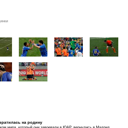
динки
вратилась на родину
ком мира, который они завоевали в ЮАР, вернулись в Мадрид.