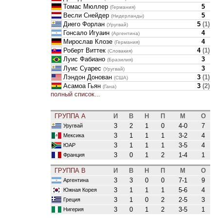
Томас Мюллер
5
(Германия)
Весли Снейдер
5
(Нидерланды)
Диего Форлан
5
(
1
)
(Уругвай)
Гонсало Игуаин
4
(Аргентина)
Мирослав Клозе
4
(Германия)
Роберт Виттек
4
(
1
)
(Словакия)
Луис Фабиано
3
(Бразилия)
Луис Суарес
3
(Уругвай)
Лэндон Донован
3
(
1
)
(США)
Асамоа Гьян
3
(
2
)
(Гана)
полный список...
ГРУППА A
И
В
Н
П
М
О
3
2
1
0
4-0
7
Уругвай
3
1
1
1
3-2
4
Мексика
3
1
1
1
3-5
4
ЮАР
3
0
1
2
1-4
1
Франция
ГРУППА B
И
В
Н
П
М
О
3
3
0
0
7-1
9
Аргентина
3
1
1
1
5-6
4
Южная Корея
3
1
0
2
2-5
3
Греция
3
0
1
2
3-5
1
Нигерия