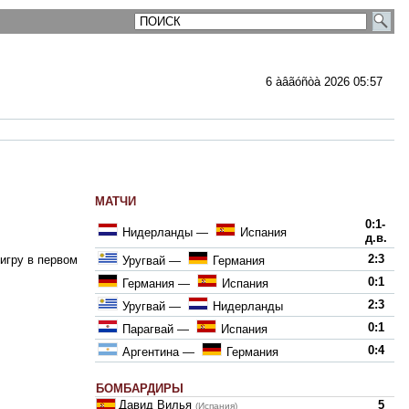
6 àâãóñòà 2026 05:57
МАТЧИ
ментарии
0:1-
Нидерланды
—
Испания
д.в.
2:3
игру в первом
Уругвай
—
Германия
0:1
Германия
—
Испания
2:3
Уругвай
—
Нидерланды
0:1
Парагвай
—
Испания
0:4
Аргентина
—
Германия
БОМБАРДИРЫ
Давид Вилья
5
(Испания)