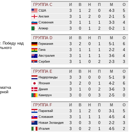
ГРУППА C
И
В
Н
П
М
О
3
1
2
0
4-3
5
США
3
1
2
0
2-1
5
Англия
3
1
1
1
3-3
4
Словения
3
0
1
2
0-2
1
Алжир
ГРУППА D
И
В
Н
П
М
О
. Победу над
3
2
0
1
5-1
6
Германия
льного
3
1
1
1
2-2
4
Гана
3
1
1
1
3-6
4
Австралия
3
1
0
2
2-3
3
Сербия
ГРУППА E
И
В
Н
П
М
О
3
3
0
0
5-1
9
Нидерланды
3
2
0
1
4-2
6
Япония
 матча
3
1
0
2
3-6
3
Дания
орной
3
0
0
3
2-5
0
Камерун
ГРУППА F
И
В
Н
П
М
О
3
1
2
0
3-1
5
Парагвай
3
1
1
1
4-5
4
Словакия
3
0
3
0
2-2
3
Новая Зеландия
3
0
2
1
4-5
2
Италия