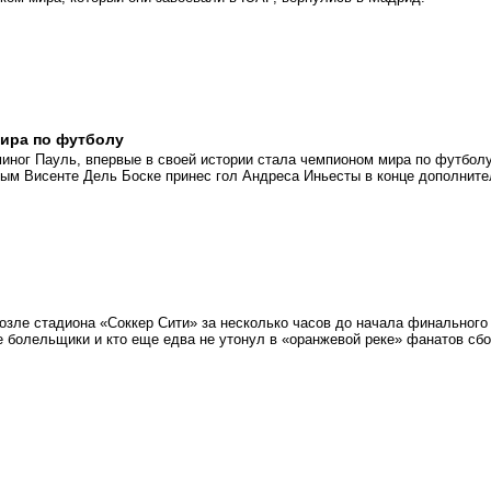
мира по футболу
миног Пауль, впервые в своей истории стала чемпионом мира по футболу
ым Висенте Дель Боске принес гол Андреса Иньесты в конце дополните
возле стадиона «Соккер Сити» за несколько часов до начала финального
е болельщики и кто еще едва не утонул в «оранжевой реке» фанатов сб